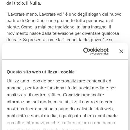
dal titolo: Il Nulla.
“Lavorare meno, Lavorare voi” è uno degli slogan del nuovo
partito di Gene Gnocchi e promette tutto per arrivare al
niente. Come la migliore tradizione italiana insegna, il
movimento nasce dalla televisione per diventare qualcosa
di reale. Si presenta come la “Leopolda dei poveri” e si
prefigge di spazzare via tutto ciò che la pandemia e la crisi
energetica non hanno eliminato fino ad arrivare ad azzerare
quanto fatto finora, fare tabula rasa per lasciare un foglio
bianco alle nuove generazioni.
Questo sito web utilizza i cookie
È la parodia della politica di oggi, uno show politicamente
Utilizziamo i cookie per personalizzare contenuti ed
scorretto
,
che si trasforma in un vero movimento con tanto
annunci, per fornire funzionalità dei social media e per
di inno e con tessere del partito e gadget elettorali
disponibili a fine replica
!
analizzare il nostro traffico. Condividiamo inoltre
informazioni sul modo in cui utilizzi il nostro sito con i
nostri partner che si occupano di analisi dei dati web,
pubblicità e social media, i quali potrebbero combinarle
Scopri gli spazi del Parenti
con altre informazioni che hai fornito loro o che hanno
ACCEDI AL VIRTUAL TOUR
raccolto dal tuo utilizzo dei loro servizi.