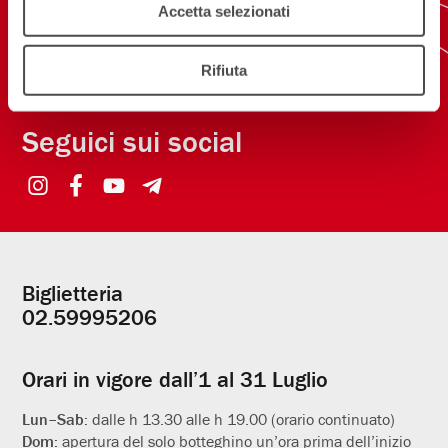
Accetta selezionati
NEW! SCARICA L'APP
Rifiuta
Seguici sui social
Biglietteria
Informazioni
02.59995206
utili
Orari in vigore dall’1 al 31 Luglio
Lun–Sab:
dalle h 13.30 alle h 19.00 (orario continuato)
Dom:
apertura del solo botteghino un’ora prima dell’inizio