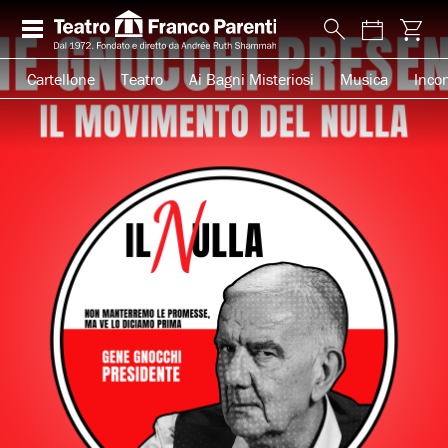
Cartellone
Teatro
Ai Bagni Misteriosi
Musica
Incon