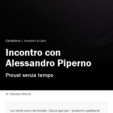
Cartellone
/
Incontri e Libri
Incontro con
Alessandro Piperno
Proust senza tempo
© Claudio Sforza
Le recite sono terminate. Clicca
qui
per i prossimi spettacoli