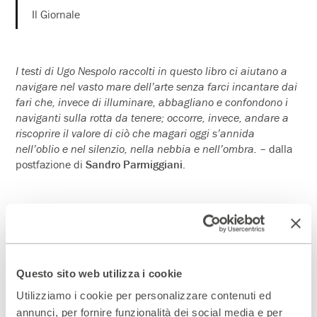
Il Giornale
I testi di Ugo Nespolo raccolti in questo libro ci aiutano a
navigare nel vasto mare dell’arte senza farci incantare dai
fari che, invece di illuminare, abbagliano e confondono i
naviganti sulla rotta da tenere; occorre, invece, andare a
riscoprire il valore di ciò che magari oggi s’annida
nell’oblio e nel silenzio, nella nebbia e nell’ombra.
– dalla
postfazione di
Sandro Parmiggiani
.
Ugo Nespolo, artista versatile, opera in un ampio campo di
discipline, dalla pittura al cinema e alla scultura. Negli anni
sessanta lavora con la Galleria Schwarz e la sua prima
Questo sito web utilizza i cookie
mostra milanese, presentata da Pierre Restany, in un certo
senso precorre il clima e le innovazioni del gruppo che
Utilizziamo i cookie per personalizzare contenuti ed
Germano Celant chiamerà Arte Povera. Nel 1967 è pioniere
annunci, per fornire funzionalità dei social media e per
del Cinema Sperimentale Italiano, sulla scia del New