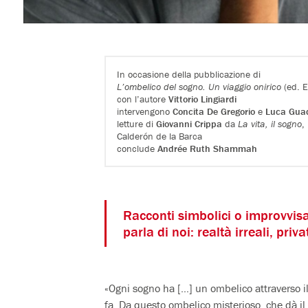
In occasione della pubblicazione di
L’ombelico del sogno. Un viaggio onirico
(ed. E
con l’autore
Vittorio Lingiardi
intervengono
Concita De Gregorio
e
Luca Gua
letture di
Giovanni Crippa
da
La vita, il sogno
,
Calderón de la Barca
conclude
Andrée Ruth Shammah
Racconti simbolici o improvvisa
parla di noi: realtà irreali, pri
«Ogni sogno ha […] un ombelico attraverso il
fa. Da questo ombelico misterioso, che dà il t