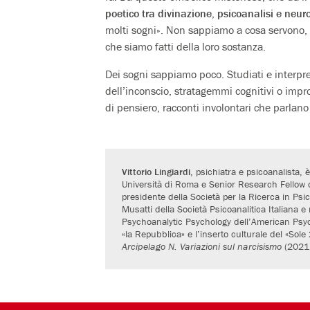
poetico tra divinazione, psicoanalisi e neur
molti sogni». Non sappiamo a cosa servono, 
che siamo fatti della loro sostanza.
Dei sogni sappiamo poco. Studiati e interpre
dell’inconscio, stratagemmi cognitivi o impr
di pensiero, racconti involontari che parlano
Vittorio Lingiardi
, psichiatra e psicoanalista,
Università di Roma e Senior Research Fellow d
presidente della Società per la Ricerca in Psi
Musatti della Società Psicoanalitica Italiana 
Psychoanalytic Psychology dell’American Psych
«la Repubblica» e l’inserto culturale del «Sol
Arcipelago N. Variazioni sul narcisismo
(2021