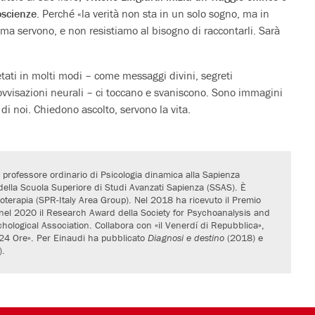
oscienze
. Perché «la verità non sta in un solo sogno, ma in
ma servono, e non resistiamo al bisogno di raccontarli. Sarà
tati in molti modi – come messaggi divini, segreti
ovvisazioni neurali – ci toccano e svaniscono. Sono immagini
 di noi. Chiedono ascolto, servono la vita.
 è professore ordinario di Psicologia dinamica alla Sapienza
ella Scuola Superiore di Studi Avanzati Sapienza (SSAS). È
coterapia (SPR-Italy Area Group). Nel 2018 ha ricevuto il Premio
e nel 2020 il Research Award della Society for Psychoanalysis and
ological Association. Collabora con «il Venerdí di Repubblica»,
e 24 Ore». Per Einaudi ha pubblicato
Diagnosi e destino
(2018) e
).