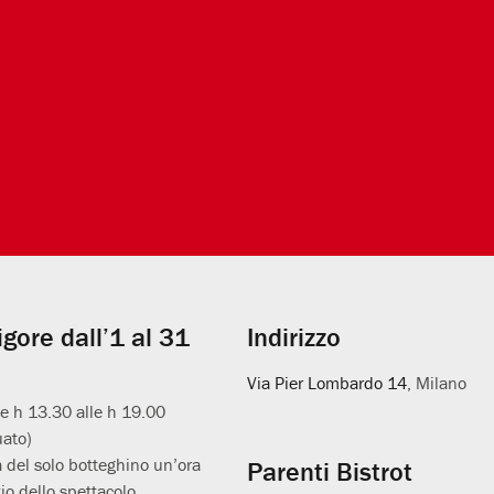
vigore dall’1 al 31
Indirizzo
Via Pier Lombardo 14
, Milano
le h 13.30 alle h 19.00
uato)
 del solo botteghino un’ora
Parenti Bistrot
io dello spettacolo.