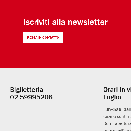
Iscriviti alla newsletter
RESTA IN CONTATTO
Biglietteria
Orari in 
Informazioni
02.59995206
Luglio
utili
Lun–Sab:
dal
(orario contin
Dom:
apertura
prima dell’iniz