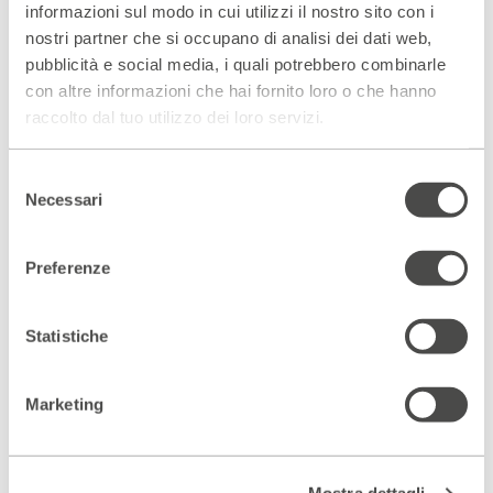
curato per Einaudi
Il libro di Morgan
(2015) e tradotto saggi
informazioni sul modo in cui utilizzi il nostro sito con i
di filosofi francesi contemporanei come Baldine Saint-Girons
nostri partner che si occupano di analisi dei dati web,
e Jean-Jacques Wunenburger. Collabora con la rivista online
pubblicità e social media, i quali potrebbero combinarle
Alberoni Magazine e con il mensile LEI Style, per cui cura la
rubrica Corpo di Bacco: l’arte dell’incantamento. Come
con altre informazioni che hai fornito loro o che hanno
violoncellista ha lavorato con molti artisti italiani e stranieri
raccolto dal tuo utilizzo dei loro servizi.
tra cui Afterhours, Bluvertigo, David Byrne, John Parish,
Cesare Basile, Soledonna, Cristina Donà.
Selezione
Necessari
del
consenso
Preferenze
Scopri gli spazi del Parenti
ACCEDI AL VIRTUAL TOUR
Statistiche
Scopri un luogo unico
Marketing
DIVENTA PARTNER