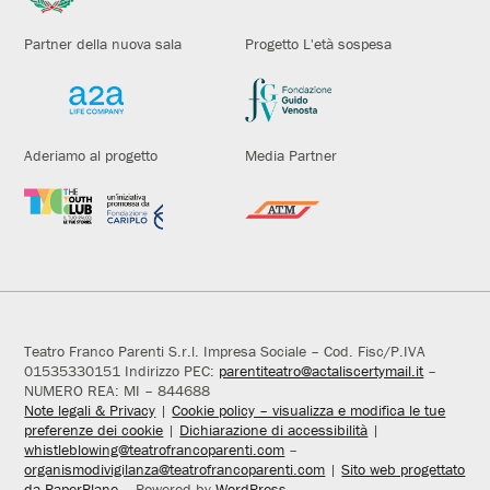
Partner della nuova sala
Progetto L'età sospesa
Aderiamo al progetto
Media Partner
Teatro Franco Parenti S.r.l. Impresa Sociale – Cod. Fisc/P.IVA
01535330151 Indirizzo PEC:
parentiteatro@actaliscertymail.it
–
NUMERO REA: MI – 844688
Note legali & Privacy
|
Cookie policy – visualizza e modifica le tue
preferenze dei cookie
|
Dichiarazione di accessibilità
|
whistleblowing@teatrofrancoparenti.com
–
organismodivigilanza@teatrofrancoparenti.com
|
Sito web progettato
da PaperPlane
– Powered by
WordPress