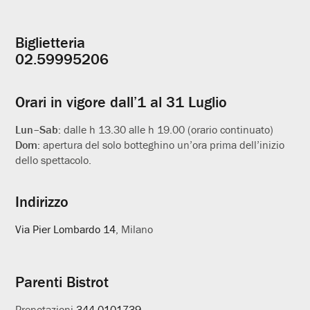
Biglietteria
Informazioni
02.59995206
utili
Orari in vigore dall’1 al 31 Luglio
Lun–Sab:
dalle h 13.30 alle h 19.00 (orario continuato)
Dom:
apertura del solo botteghino un’ora prima dell’inizio
dello spettacolo.
Indirizzo
Via Pier Lombardo 14
, Milano
Parenti Bistrot
Prenotazioni
344.0101739