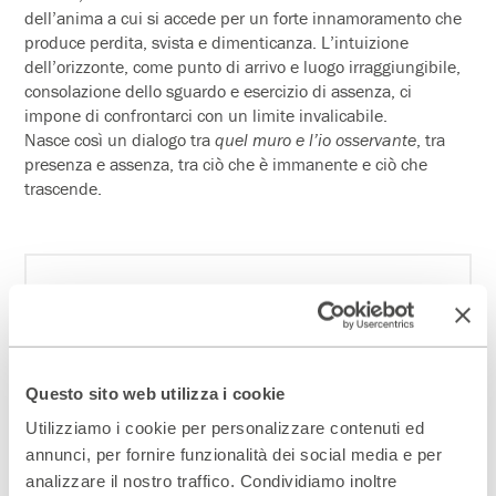
dell’anima a cui si accede per un forte innamoramento che
produce perdita, svista e dimenticanza. L’intuizione
dell’orizzonte, come punto di arrivo e luogo irraggiungibile,
consolazione dello sguardo e esercizio di assenza, ci
impone di confrontarci con un limite invalicabile.
Nasce così un dialogo tra
quel muro e l’io osservante
, tra
presenza e assenza, tra ciò che è immanente e ciò che
trascende.
Roberta Castoldi
(1971) è poetessa e musicista. Si occupa
di progetti in ambito culturale e scolastico.
La scomparsa
è il
suo primo libro di versi, pubblicato nel 1999 con una
prefazione di Franco Loi. Nel 2007 è uscito
Il bianco e la
conversazione
(ed. Marietti). Sue poesie sono apparse nelle
Questo sito web utilizza i cookie
antologie
I poeti di vent’anni
a cura di Mario Santagostini e
Maurizio Cucchi (ed. La Stampa, 2000),
Melodie della terra.
Utilizziamo i cookie per personalizzare contenuti ed
Novecento e natura
, a cura di Plinio Perilli (ed. Crocetti,
annunci, per fornire funzionalità dei social media e per
1998) e nelle riviste
Poesia, Intersezioni
(ed. Il Mulino) e
analizzare il nostro traffico. Condividiamo inoltre
PantaEditoria
a cura di Elisabetta Sgarbi e Laura Lepri. Ha