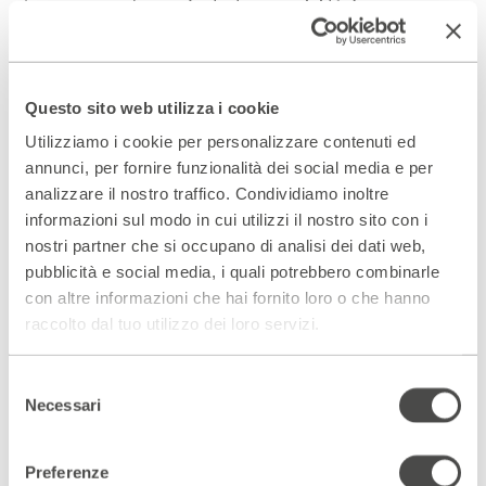
terapia ma anche una
fantastica possibilità di espressione
artistica ed emotiva
.
Questo sito web utilizza i cookie
Utilizziamo i cookie per personalizzare contenuti ed
annunci, per fornire funzionalità dei social media e per
analizzare il nostro traffico. Condividiamo inoltre
informazioni sul modo in cui utilizzi il nostro sito con i
nostri partner che si occupano di analisi dei dati web,
pubblicità e social media, i quali potrebbero combinarle
con altre informazioni che hai fornito loro o che hanno
raccolto dal tuo utilizzo dei loro servizi.
In occasione dei 40 anni di Teatro Patologico
Selezione
Tutti non ci sono
Necessari
del
23 - 25 Maggio 2023
consenso
Preferenze
SCOPRI DI PIÙ