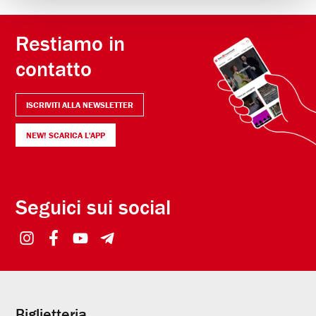
Restiamo in
contatto
ISCRIVITI ALLA NEWSLETTER
NEW! SCARICA L'APP
Seguici sui social
Biglietteria