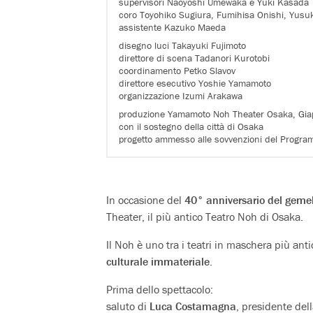
supervisori Naoyoshi Umewaka e Yuki Kasada
coro Toyohiko Sugiura, Fumihisa Onishi, Yus
assistente Kazuko Maeda
disegno luci Takayuki Fujimoto
direttore di scena Tadanori Kurotobi
coordinamento Petko Slavov
direttore esecutivo Yoshie Yamamoto
organizzazione Izumi Arakawa
produzione Yamamoto Noh Theater Osaka, Gi
con il sostegno della città di Osaka
progetto ammesso alle sovvenzioni del Program
In occasione del
40° anniversario del geme
Theater, il più antico Teatro Noh di Osaka.
Il Noh è uno tra i teatri in maschera più ant
culturale immateriale
.
Prima dello spettacolo:
saluto di
Luca Costamagna
, presidente de