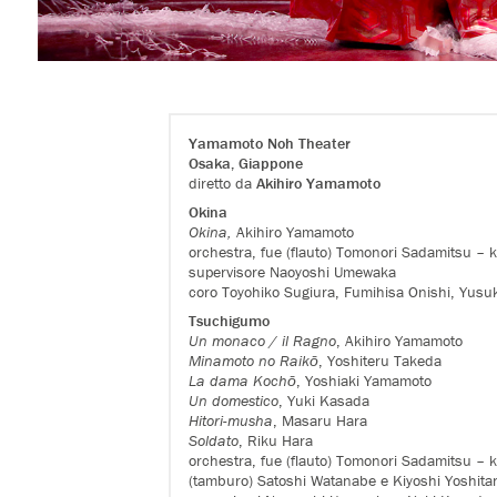
Yamamoto Noh Theater
Osaka, Giappone
diretto da
Akihiro Yamamoto
Okina
Okina,
Akihiro Yamamoto
orchestra, fue (flauto) Tomonori Sadamitsu – 
supervisore Naoyoshi Umewaka
coro Toyohiko Sugiura, Fumihisa Onishi, Yusu
Tsuchigumo
Un monaco / il Ragno
, Akihiro Yamamoto
Minamoto no
Raikō
, Yoshiteru Takeda
La dama Kochō
, Yoshiaki Yamamoto
Un domestico
, Yuki Kasada
Hitori-musha
, Masaru Hara
Soldato
, Riku Hara
orchestra, fue (flauto) Tomonori Sadamitsu – 
(tamburo) Satoshi Watanabe e Kiyoshi Yoshita