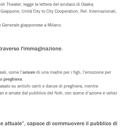
 Theater, legge la lettera del sindaco di Osaka;
 Giappone, Unità City to City Cooperation, Rel. Internazionali,
e Generale giapponese a Milano.
traverso l'immaginazione.
ali, come l’
amore
di una madre per i figli, l’emozione per
la
preghiera
.
basato su antichi canti e danze di preghiera, mentre
ari e amate dal pubblico del Noh, con scene d’azione e veloci
a e attuale”, capace di commuovere il pubblico di