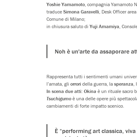
Yoshie Yamamoto
, compagnia Yamamoto Noh
traduce
Simona Garavelli
, Desk Officer area
Comune di Milano;
in chiusura saluto di
Yuji Amamiya
, Consol
Noh è un'arte da assaporare at
Rappresenta tutti i sentimenti umani univers
l’amata, gli
orrori
della guerra, la
speranza
, 
In scena due atti
:
Okina
è un rituale sacro 
Tsuchigumo
è una delle opere più spettacol
cambiamenti di forte impatto scenico.
È “performing art classica, viv