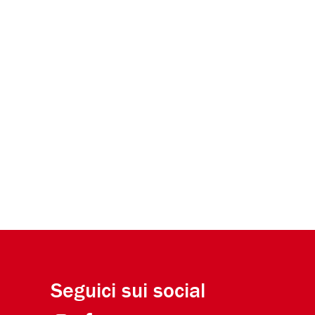
4 di 4.
Tsu
Seguici sui social