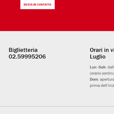
RESTA IN CONTATTO
Biglietteria
Orari in 
Informazioni
02.59995206
Luglio
utili
Lun–Sab:
dal
(orario contin
Dom:
apertura
prima dell’iniz