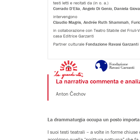
testi letti e recitati da (in o. a.)
Corrado D’Elia
,
Angelo Di Genio, Daniela Giova
intervengono
Claudio Magris
,
Andrée Ruth Shammah
,
Furi
in collaborazione con Teatro Stabile del Friuli-V
casa Editrice Garzanti
Partner culturale
Fondazione Ravasi Garzanti
La narrativa commenta e analizza
Anton Čechov
La drammaturgia occupa un posto important
I suoi testi teatrali – a volte in forme chius
accolgono quella “scrittura notturna” che fa