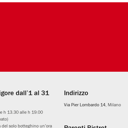
vigore dall’1 al 31
Indirizzo
Via Pier Lombardo 14
, Milano
le h 13.30 alle h 19.00
uato)
 del solo botteghino un’ora
Parenti Bistrot