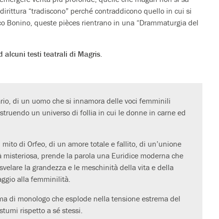
dirittura “tradiscono” perché contraddicono quello in cui si
o Bonino, queste pièces rientrano in una “Drammaturgia del
 alcuni testi teatrali di Magris
.
tario, di un uomo che si innamora delle voci femminili
ostruendo un universo di follia in cui le donne in carne ed
al mito di Orfeo, di un amore totale e fallito, di un’unione
ità misteriosa, prende la parola una Euridice moderna che
svelare la grandezza e le meschinità della vita e della
ggio alla femminilità.
ma di monologo che esplode nella tensione estrema del
stumi rispetto a sé stessi.