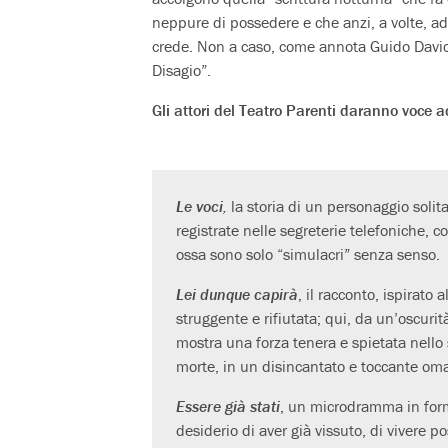
neppure di possedere e che anzi, a volte, ad
crede. Non a caso, come annota Guido Davic
Disagio”.
Gli attori del Teatro Parenti daranno voce ad
Le voci
,
la storia di un personaggio soli
registrate nelle segreterie telefoniche, c
ossa sono solo “simulacri” senza senso.
Lei dunque capirà
, il racconto, ispirato 
struggente e rifiutata; qui, da un’oscur
mostra una forza tenera e spietata nello 
morte, in un disincantato e toccante oma
Essere già stati
, un microdramma in for
desiderio di aver già vissuto, di vivere po