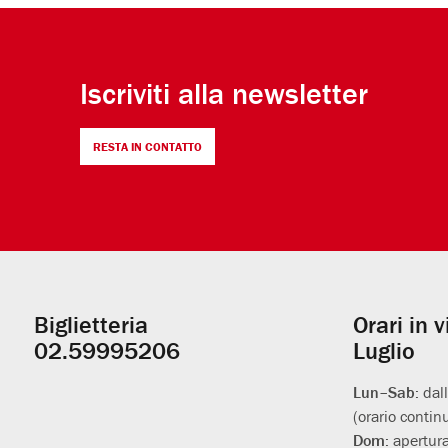
Iscriviti alla newsletter
RESTA IN CONTATTO
Biglietteria
Orari in 
Informazioni
02.59995206
Luglio
utili
Lun–Sab:
dal
(orario contin
Dom:
apertura