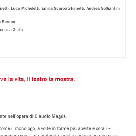
netti
,
Luca Micheletti
,
Emilia Scarpati Fanetti
,
Andrea Soffiantini
o Bordon
enezia Giulia,
 la vita, il teatro la mostra.
e nell’opera di Claudio Magris
.
e come il monologo, a volte in forme più aperte e corali –
 emergere verità più profonde, quelle che magari non si sa