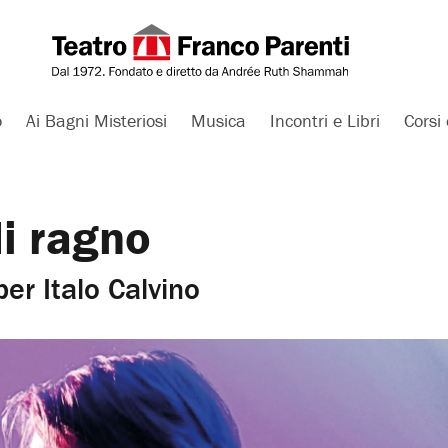
o
Ai Bagni Misteriosi
Musica
Incontri e Libri
Corsi 
di ragno
er Italo Calvino