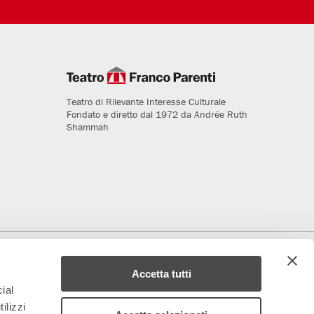
Teatro di Rilevante Interesse Culturale
Fondato e diretto dal 1972 da Andrée Ruth
Shammah
deriamo al progetto
Media Partner
Accetta tutti
ial
ilizzi