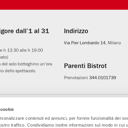
vigore dall’1 al 31
Indirizzo
Via Pier Lombardo 14
, Milano
le h 13.30 alle h 19.00
uato)
 del solo botteghino un’ora
Parenti Bistrot
io dello spettacolo.
Prenotazioni
344.0101739
Main Partner
Partner della nuova
Progetto L'età
A
 cookie
sala
sospesa
rsonalizzare contenuti ed annunci, per fornire funzionalità dei soc
ostro traffico. Condividiamo inoltre informazioni sul modo in cui ut