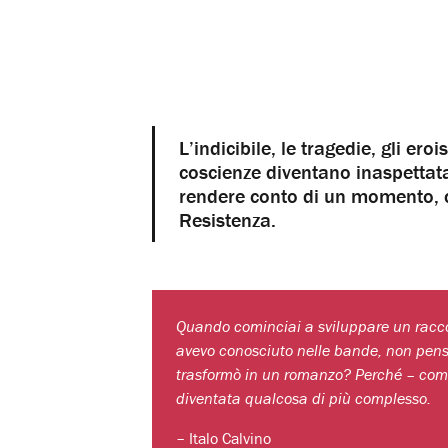
L’indicibile, le tragedie, gli ero
coscienze diventano inaspetta
rendere conto di un momento, co
Resistenza.
Quando cominciai a sviluppare un racco
avevo conosciuto nelle bande, non pensav
trasformò in un romanzo? Perché – comp
diventata qualcosa di più complesso.
– Italo Calvino