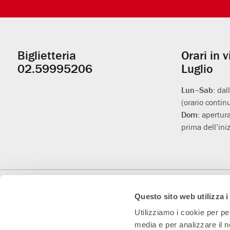
Biglietteria
Orari in 
Informazioni
02.59995206
Luglio
utili
Lun–Sab:
dal
(orario contin
Dom:
apertura
prima dell’iniz
Con il contributo di
Con il sostegno di
Teatro Convenzionato
Questo sito web utilizza i
Utilizziamo i cookie per pe
media e per analizzare il n