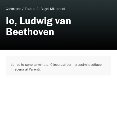
Cartellone
/
Teatro
Ai Bagni Misteriosi
Io, Ludwig van
Beethoven
Le recite sono terminate. Clicca
qui
per i prossimi spettacoli
in scena al Parenti.
AVVISI:
_ In caso di maltempo previsto lo spettacolo andrà in scena
in Sala Grande per i primi 530 prenotati in ordine di acquisto
(il pubblico restante verrà automaticamente rimborsato).
_SERVIZIO BAR ai Bagni Misteriosi per il pubblico dello
spettacolo: dalle 20.30 alle 21.30 è possibile bere un drink o