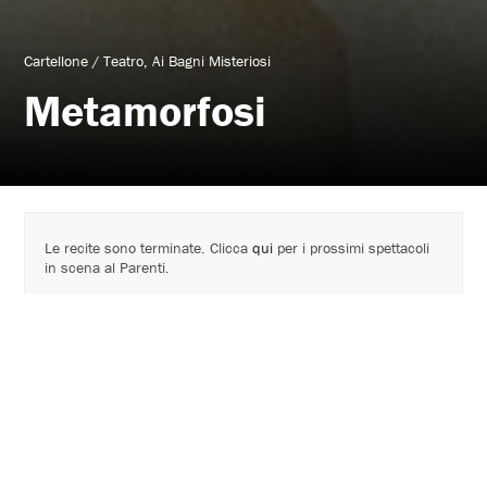
Cartellone
/
Teatro
Ai Bagni Misteriosi
Metamorfosi
Le recite sono terminate. Clicca
qui
per i prossimi spettacoli
in scena al Parenti.
AVVISI:
_
Per motivi tecnici lo spettacolo andrà in scena in Sala
Grande
.
_SERVIZIO BAR ai Bagni Misteriosi per il pubblico dello
spettacolo: dalle 20.30 alle 21.30 è possibile bere un drink o
fare aperitivo.