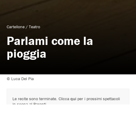
Cartellone
/
Teatro
Parlami come la
pioggia
© Luca Del Pia
Le recite sono terminate. Clicca
qui
per i prossimi spettacoli
in scena al Parenti.
ATTENZIONE!
In fase di acquisto il disegno non rappresenta la pianta