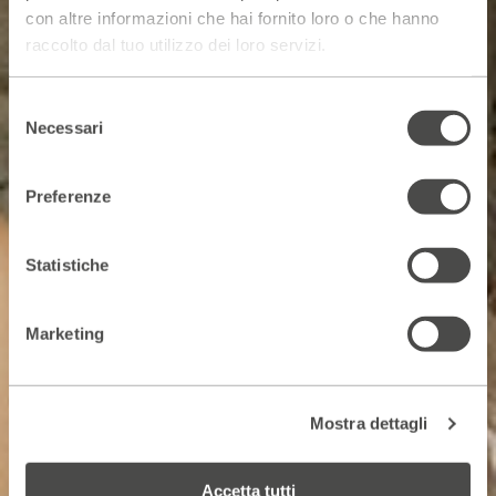
con altre informazioni che hai fornito loro o che hanno
raccolto dal tuo utilizzo dei loro servizi.
Selezione
Necessari
del
consenso
Preferenze
Statistiche
Marketing
Mostra dettagli
Accetta tutti