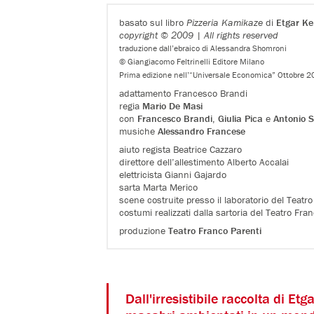
basato sul libro
Pizzeria Kamikaze
di
Etgar Ke
copyright © 2009 | All rights reserved
traduzione dall’ebraico di Alessandra Shomroni
© Giangiacomo Feltrinelli Editore Milano
Prima edizione nell’“Universale Economica” Ottobre 
adattamento Francesco Brandi
regia
Mario De Masi
con
Francesco Brandi
,
Giulia Pica
e
Antonio 
musiche
Alessandro Francese
aiuto regista Beatrice Cazzaro
direttore dell’allestimento Alberto Accalai
elettricista Gianni Gajardo
sarta Marta Merico
scene costruite presso il laboratorio del Teatr
costumi realizzati dalla sartoria del Teatro Fr
produzione
Teatro Franco Parenti
Dall'irresistibile raccolta di Et