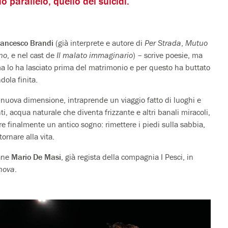
parallelo, quello dei suicidi.
ancesco Brandi
(già interprete e autore di
Per Strada
,
Mutuo
ino
, e nel cast de
Il malato immaginario
) – scrive poesie, ma
 lo ha lasciato prima del matrimonio e per questo ha buttato
ola finita.
 nuova dimensione, intraprende un viaggio fatto di luoghi e
nti, acqua naturale che diventa frizzante e altri banali miracoli,
re finalmente un antico sogno: rimettere i piedi sulla sabbia,
itornare alla vita.
vane
Mario De Masi
, già regista della compagnia I Pesci, in
nova
.