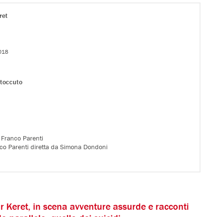
ret
2018
Stoccuto
o Franco Parenti
anco Parenti diretta da Simona Dondoni
gar Keret, in scena avventure assurde e racconti