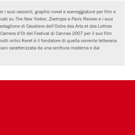
per i suoi racconti, graphic novel e sceneggiature per film e
licati su
The New Yorker
,
Zoetrope
e
Paris Review
e i suoi
 Medaglione di Cavaliere dell’Ordre des Arts et des Lettres
 Camera d’Or del Festival di Cannes 2007 per il suo film
olti critici Keret è il fondatore di quella corrente letteraria
eliani caratterizzata da una scrittura moderna e dai