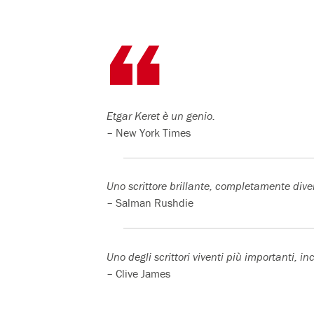
precedenti
immagini
a
tutto
schermo
Etgar Keret è un genio.
– New York Times
Uno scrittore brillante, completamente diverso
– Salman Rushdie
Uno degli scrittori viventi più importanti, in
– Clive James