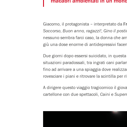
macabri ambientati in un mondo 
Giacomo, il protagonista – interpretato da
Fr
Soccorso
,
Buon anno, ragazzi!
,
Gino il post
nessuno sembra farci caso, la donna che ama
giù una dose enorme di antidepressivi facend
Due giorni dopo essersi suicidato, in questa
situazioni paradossali, tra ingrati cani parla
fino ad arrivare a una spiaggia dove realizza
rovesciare i piani e ritrovare la scintilla per r
A dirigere questo viaggio tragicomico il gio
cartellone con due spettacoli,
Caini
e
Super