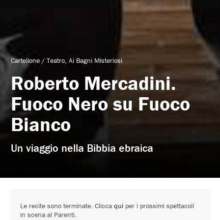
Cartellone
/
Teatro
Ai Bagni Misteriosi
Roberto Mercadini.
Fuoco Nero su Fuoco
Bianco
Un viaggio nella Bibbia ebraica
Le recite sono terminate. Clicca
qui
per i prossimi spettacoli
in scena al Parenti.