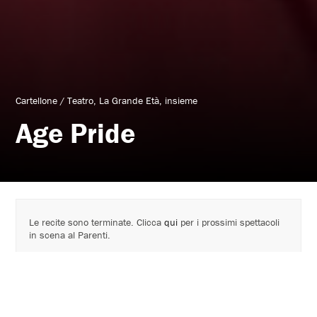
Cartellone
/
Teatro
La Grande Età, insieme
Age Pride
Le recite sono terminate. Clicca
qui
per i prossimi spettacoli
in scena al Parenti.
SPECIALE CAPODANNO
Age Pride
31 Dicembre h 19.30