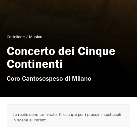
Cartellone
/
Musica
Concerto dei Cinque
Continenti
Coro Cantosospeso di Milano
Le recite sono terminate. Clicca
qui
per i prossimi spettacoli
in scena al Parenti.