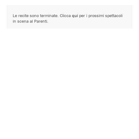
Le recite sono terminate. Clicca
qui
per i prossimi spettacoli
in scena al Parenti.
Dai 10 anni
Cartellone 2025 - 2026
adattamento e scrittura
Jaume Policarpo
regia
Carles Alfaro
con
Pau Gregori
,
Jorge Valle
musiche originali Joan Cerveró
realizzazione delle marionette Miguel Angel Camacho
costumi delle marionette ADAME
video Sergio Serrano