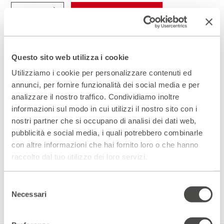
Reading tra poesia, vita, musica e microfono
aperto
17 - 22 Novembre 2026
Un’esperienza collettiva
alla scoperta di Danilo Dolci,
Questo sito web utilizza i cookie
educatore, poeta e instancabile costruttore di relazioni. Un
invito alla
partecipazione
, al
dialogo
, alla presa di parola e,
Utilizziamo i cookie per personalizzare contenuti ed
oggi più che mai, a
prendersi cura del proprio pezzo di
annunci, per fornire funzionalità dei social media e per
mondo
.
analizzare il nostro traffico. Condividiamo inoltre
informazioni sul modo in cui utilizzi il nostro sito con i
SCOPRI DI PIÙ
PRENOTA IN ABBONAMENTO
nostri partner che si occupano di analisi dei dati web,
pubblicità e social media, i quali potrebbero combinarle
con altre informazioni che hai fornito loro o che hanno
raccolto dal tuo utilizzo dei loro servizi.
Teatro
Selezione
Necessari
del
consenso