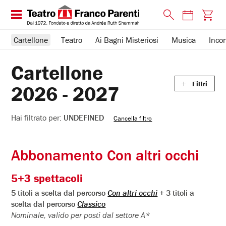
Chiudi
Cartellone
Teatro
Ai Bagni Misteriosi
Musica
Incon
Filtri
Cartellone
TIPO DI EVENTO
PERCORSO TEATRALE
Filtri
2026 - 2027
Teatro
La Grande Età, insieme
Hai
filtrato
Incontri e Libri
The Youth Club
Hai filtrato per:
UNDEFINED
Cancella filtro
per:
undefined
ABBONAMENTO
Corsi e Laboratori
Abbonamento Con altri occhi
Promo Estate
Piccoli Parenti
5+3 spettacoli
Abbonamento 8 spettacoli
Musica
5 titoli a scelta dal percorso
Con altri occhi
+ 3 titoli a
scelta dal percorso
Classico
Passepartout
Ai Bagni Misteriosi
Nominale, valido per posti dal settore A*