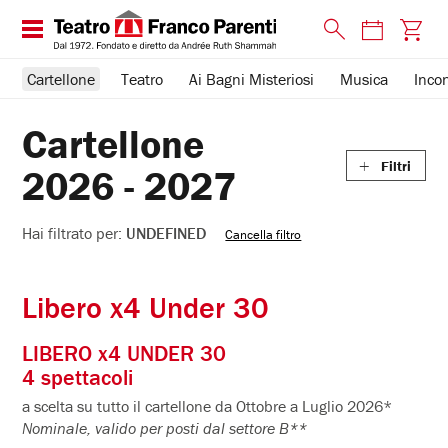
Chiudi
Cartellone
Teatro
Ai Bagni Misteriosi
Musica
Incon
Filtri
Cartellone
TIPO DI EVENTO
PERCORSO TEATRALE
Filtri
2026 - 2027
Teatro
La Grande Età, insieme
Hai
filtrato
Incontri e Libri
The Youth Club
Hai filtrato per:
UNDEFINED
Cancella filtro
per:
undefined
ABBONAMENTO
Corsi e Laboratori
Libero x4 Under 30
Promo Estate
Piccoli Parenti
LIBERO x4 UNDER 30
Abbonamento 8 spettacoli
Musica
4 spettacoli
a scelta su tutto il cartellone da Ottobre a Luglio 2026*
Passepartout
Ai Bagni Misteriosi
Nominale, valido per posti dal settore B**