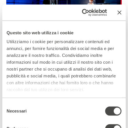
Questo sito web utilizza i cookie
Danilo Dolci – La domanda che non si
Utilizziamo i cookie per personalizzare contenuti ed
spegne
annunci, per fornire funzionalità dei social media e per
Reading tra poesia, vita, musica e microfono
analizzare il nostro traffico. Condividiamo inoltre
aperto
informazioni sul modo in cui utilizzi il nostro sito con i
17 - 22 Novembre 2026
nostri partner che si occupano di analisi dei dati web,
pubblicità e social media, i quali potrebbero combinarle
Un’esperienza collettiva
alla scoperta di Danilo Dolci,
educatore, poeta e instancabile costruttore di relazioni. Un
con altre informazioni che hai fornito loro o che hanno
invito alla
partecipazione
, al
dialogo
, alla presa di parola e,
raccolto dal tuo utilizzo dei loro servizi.
oggi più che mai, a
prendersi cura del proprio pezzo di
mondo
.
Selezione
Necessari
del
SCOPRI DI PIÙ
PRENOTA IN ABBONAMENTO
consenso