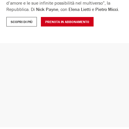
Dal testo di
Lidia Ravera
, una spietata e commovente
arringa in difesa della vecchiaia.
Alessandra Faiella
,
accompagnata dal violoncello, coinvolge (e travolge) il
pubblico con sincerità imprudente e provocatoria. Regia
Emanuela Giordano
.
SCOPRI DI PIÙ
PRENOTA IN ABBONAMENTO
Teatro
Costellazioni / Constellations
dal 26 Gennaio recite in lingua inglese
12 - 31 Gennaio 2027
Un cult del Parenti diretto da Raphael Tobia Vogel
. “Una
drammaturgia unica e travolgente per un’intensa storia
d’amore e le sue infinite possibilità nel multiverso”, la