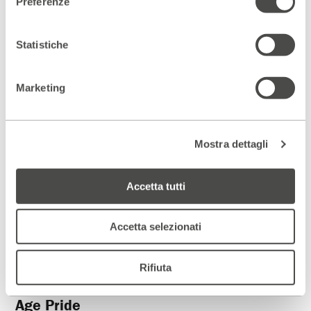
Preferenze
Teatro
Statistiche
Marketing
Mostra dettagli
Accetta tutti
La Grande Età, insieme
Terzo Tempo
Accetta selezionati
31 Dicembre 2026 - 10 Gennaio 2027
Dopo i sessanta tutto può succedere. Una commedia
Rifiuta
brillante sull’età che avanza, tra colpi di scena, affetto e
risate. Tratto dal romanzo di
Lidia Ravera
, con
Lucia Vasini
,