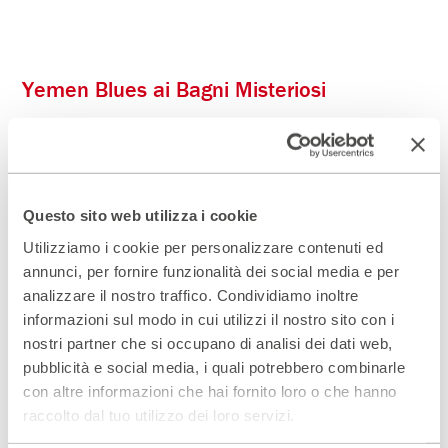
Yemen Blues ai Bagni Misteriosi
La scorsa estate abbiamo assistito al concerto della star
israeliana Ravid Kalahani, leader di Yemen Blues,
formazione vasta e attiva sulla scena internazionale,
accompagnato da Shanir Ezra Blumenkranz.
Questo sito web utilizza i cookie
Sul palcoscenico galleggiante della piscina dei Bagni
Misteriosi, tutta l’energia della musica mediorientale, per
Utilizziamo i cookie per personalizzare contenuti ed
una performance travolgente.
annunci, per fornire funzionalità dei social media e per
analizzare il nostro traffico. Condividiamo inoltre
informazioni sul modo in cui utilizzi il nostro sito con i
nostri partner che si occupano di analisi dei dati web,
pubblicità e social media, i quali potrebbero combinarle
con altre informazioni che hai fornito loro o che hanno
raccolto dal tuo utilizzo dei loro servizi.