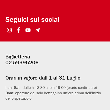
Seguici sui social
Biglietteria
Informazioni
02.59995206
utili
Orari in vigore dall’1 al 31 Luglio
Lun–Sab:
dalle h 13.30 alle h 19.00 (orario continuato)
Dom:
apertura del solo botteghino un’ora prima dell’inizio
dello spettacolo.