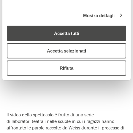
GIORNATA DELLA MEMORIA
Dal Progetto speciale intorno a
L’istruttoria
di Peter Weiss
Mostra dettagli
Dentro L’istruttoria
(2020)
ideazione
Andrée Ruth Shammah
con il sostegno del
Memoriale della Shoah di Milano
Accetta tutti
Accetta selezionati
Rifiuta
Il video dello spettacolo è frutto di una serie
di laboratori teatrali nelle scuole in cui i ragazzi hanno
affrontato le parole raccolte da Weiss durante il processo di