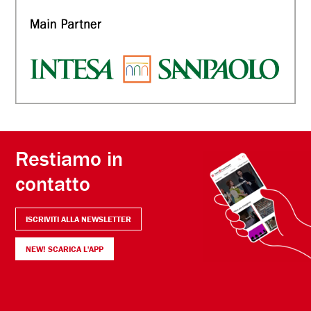
Restiamo in
contatto
ISCRIVITI ALLA NEWSLETTER
NEW! SCARICA L'APP