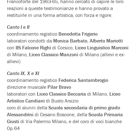
Francoforte del 1963-65, hanno cercato di capire le loro
reazioni a queste testimonianze e hanno provato a
restituirle in una forma artistica, con forza e rigore.
Canto I e II
coordinamento registico
Benedetta Frigerio
laboratori condotti da
Monica Barbato
,
Alberto Mariotti
con
IIS Falcone Righi
di Corsico,
Liceo Linguistico Marconi
di Milano,
Liceo Classico Manzoni
di Milano (allievi e ex-
allievi)
Canto IX, X e XI
coordinamento registico
Federica Santambrogio
direzione musicale
Pilar Bravo
laboratori con
Liceo Classico Beccaria
di Milano,
Liceo
Artistico Candiani
di Busto Arsizio
coro di alunni della
Scuola secondaria di primo grado
Alessandrini
di Cesano Boscone, della
Scuola Primaria
Giusti
di Via Palermo Milano, e del coro di voci bianche
Op.64