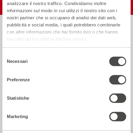
analizzare il nostro traffico. Condividiamo inoltre
informazioni sul modo in cui utilizzi il nostro sito con i
nostri partner che si occupano di analisi dei dati web,
pubblicità e social media, i quali potrebbero combinarle
Biglietteria
con altre informazioni che hai fornito loro o che hanno
Informazioni
02.59995206
raccolto dal tuo utilizzo dei loro servizi.
utili
Selezione
Orari in vigore dall’1 al 31 Luglio
Necessari
del
consenso
Lun–Sab:
dalle h 13.30 alle h 19.00 (orario continuato)
Dom:
apertura del solo botteghino un’ora prima dell’inizio
Preferenze
dello spettacolo.
Statistiche
Indirizzo
Via Pier Lombardo 14
, Milano
Marketing