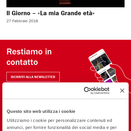
Il Giorno – «La mia Grande età»
27 Febbraio 2018
Restiamo in
contatto
ISCRIVITI ALLA NEWSLETTER
NEW! SCARICA L'APP
Questo sito web utilizza i cookie
Seguici sui social
Utilizziamo i cookie per personalizzare contenuti ed
annunci, per fornire funzionalità dei social media e per