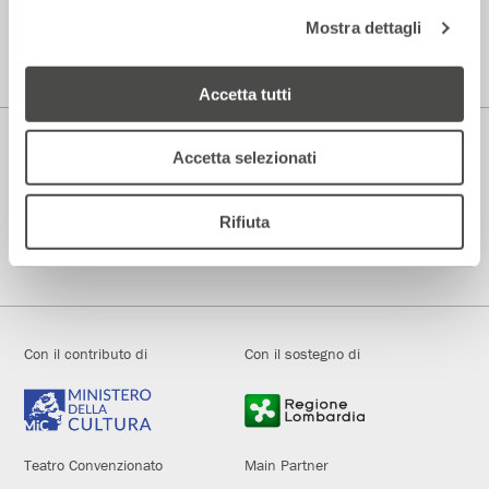
Parenti Bistrot
Mostra dettagli
Prenotazioni
344.0101739
Accetta tutti
Accetta selezionati
Teatro di Rilevante Interesse Culturale
Rifiuta
Fondato e diretto dal 1972 da Andrée Ruth Shammah
Con il contributo di
Con il sostegno di
Teatro Convenzionato
Main Partner