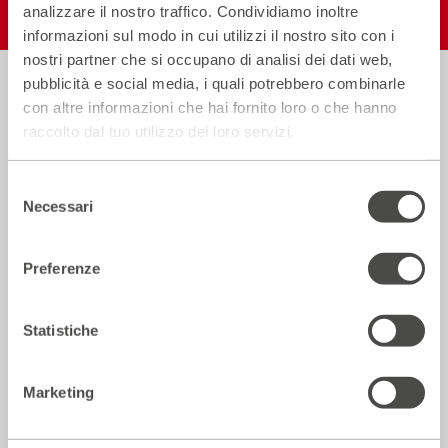
analizzare il nostro traffico. Condividiamo inoltre
informazioni sul modo in cui utilizzi il nostro sito con i
nostri partner che si occupano di analisi dei dati web,
pubblicità e social media, i quali potrebbero combinarle
Biglietteria
con altre informazioni che hai fornito loro o che hanno
Informazioni
02.59995206
raccolto dal tuo utilizzo dei loro servizi.
utili
Selezione
Orari in vigore dall’1 al 31 Luglio
Necessari
del
consenso
Lun–Sab:
dalle h 13.30 alle h 19.00 (orario continuato)
Dom:
apertura del solo botteghino un’ora prima dell’inizio
Preferenze
dello spettacolo.
Statistiche
Indirizzo
Via Pier Lombardo 14
, Milano
Marketing