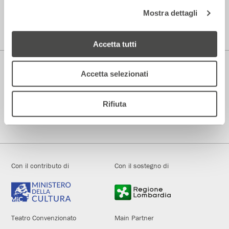
Parenti Bistrot
Mostra dettagli
Prenotazioni
344.0101739
Accetta tutti
Accetta selezionati
Teatro di Rilevante Interesse Culturale
Rifiuta
Fondato e diretto dal 1972 da Andrée Ruth Shammah
Con il contributo di
Con il sostegno di
Teatro Convenzionato
Main Partner