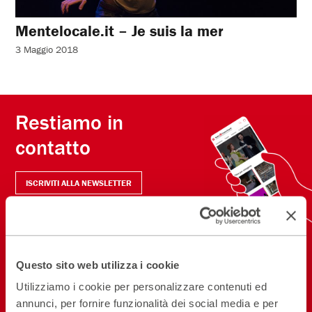
Mentelocale.it – Je suis la mer
3 Maggio 2018
Restiamo in
contatto
ISCRIVITI ALLA NEWSLETTER
NEW! SCARICA L'APP
Questo sito web utilizza i cookie
Seguici sui social
Utilizziamo i cookie per personalizzare contenuti ed
annunci, per fornire funzionalità dei social media e per