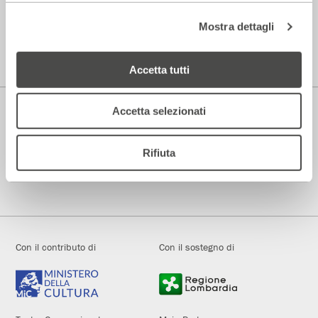
Parenti Bistrot
Mostra dettagli
Prenotazioni
344.0101739
Accetta tutti
Accetta selezionati
Rifiuta
Teatro di Rilevante Interesse Culturale
Fondato e diretto dal 1972 da Andrée Ruth Shammah
Con il contributo di
Con il sostegno di