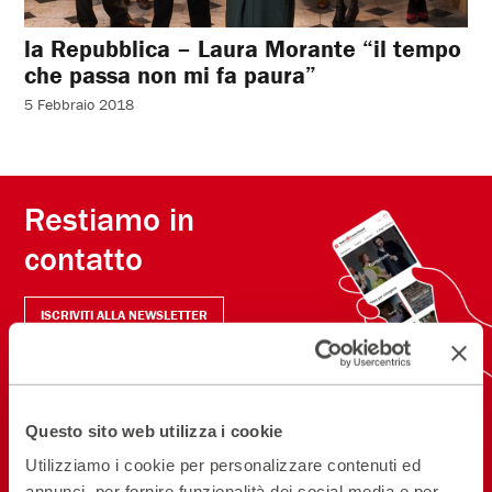
la Repubblica – Laura Morante “il tempo
che passa non mi fa paura”
5 Febbraio 2018
Restiamo in
contatto
ISCRIVITI ALLA NEWSLETTER
NEW! SCARICA L'APP
Questo sito web utilizza i cookie
Seguici sui social
Utilizziamo i cookie per personalizzare contenuti ed
annunci, per fornire funzionalità dei social media e per