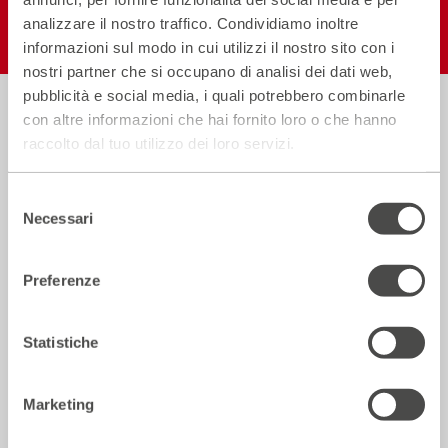
analizzare il nostro traffico. Condividiamo inoltre
informazioni sul modo in cui utilizzi il nostro sito con i
nostri partner che si occupano di analisi dei dati web,
pubblicità e social media, i quali potrebbero combinarle
con altre informazioni che hai fornito loro o che hanno
Biglietteria
Informazioni
raccolto dal tuo utilizzo dei loro servizi.
02.59995206
utili
Selezione
Orari in vigore dall’1 al 31 Luglio
Necessari
del
consenso
Lun–Sab:
dalle h 13.30 alle h 19.00 (orario continuato)
Preferenze
Dom:
apertura del solo botteghino un’ora prima dell’inizio
dello spettacolo.
Statistiche
Indirizzo
Via Pier Lombardo 14
, Milano
Marketing