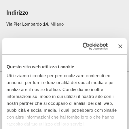
Indirizzo
Via Pier Lombardo 14
, Milano
Parenti Bistrot
Prenotazioni
344.0101739
Questo sito web utilizza i cookie
Utilizziamo i cookie per personalizzare contenuti ed
annunci, per fornire funzionalità dei social media e per
analizzare il nostro traffico. Condividiamo inoltre
informazioni sul modo in cui utilizzi il nostro sito con i
Teatro di Rilevante Interesse Culturale
nostri partner che si occupano di analisi dei dati web,
Fondato e diretto dal 1972 da Andrée Ruth Shammah
pubblicità e social media, i quali potrebbero combinarle
con altre informazioni che hai fornito loro o che hanno
raccolto dal tuo utilizzo dei loro servizi.