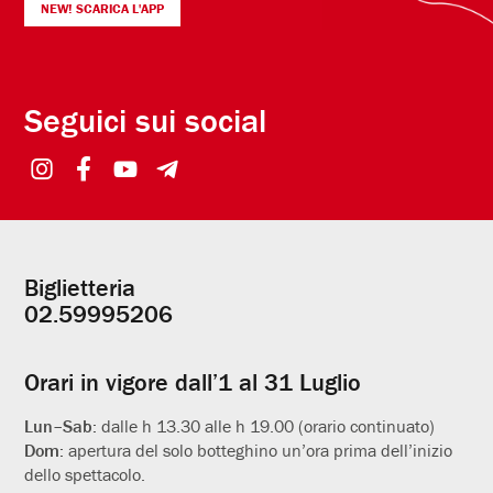
NEW! SCARICA L'APP
Seguici sui social
Biglietteria
Informazioni
02.59995206
utili
Orari in vigore dall’1 al 31 Luglio
Lun–Sab:
dalle h 13.30 alle h 19.00 (orario continuato)
Dom:
apertura del solo botteghino un’ora prima dell’inizio
dello spettacolo.