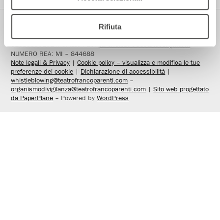
Rifiuta
Teatro Franco Parenti S.r.l. Impresa Sociale – Cod. Fisc/P.IVA
01535330151 Indirizzo PEC:
parentiteatro@actaliscertymail.it
–
NUMERO REA: MI – 844688
Note legali & Privacy
|
Cookie policy – visualizza e modifica le tue
preferenze dei cookie
|
Dichiarazione di accessibilità
|
whistleblowing@teatrofrancoparenti.com
–
organismodivigilanza@teatrofrancoparenti.com
|
Sito web progettato
da PaperPlane
– Powered by
WordPress