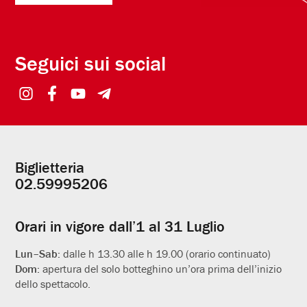
Seguici sui social
Biglietteria
Informazioni
02.59995206
utili
Orari in vigore dall’1 al 31 Luglio
Lun–Sab:
dalle h 13.30 alle h 19.00 (orario continuato)
Dom:
apertura del solo botteghino un’ora prima dell’inizio
dello spettacolo.