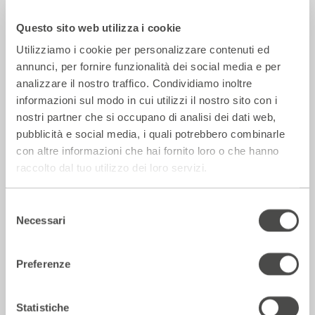
Questo sito web utilizza i cookie
Teatro
Utilizziamo i cookie per personalizzare contenuti ed
annunci, per fornire funzionalità dei social media e per
analizzare il nostro traffico. Condividiamo inoltre
informazioni sul modo in cui utilizzi il nostro sito con i
nostri partner che si occupano di analisi dei dati web,
pubblicità e social media, i quali potrebbero combinarle
con altre informazioni che hai fornito loro o che hanno
raccolto dal tuo utilizzo dei loro servizi.
Selezione
Surrealismo capitalista
Necessari
del
2022 – 2023
Cartellone
consenso
Produzione
Preferenze
Statistiche
Teatro