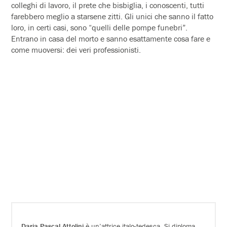
colleghi di lavoro, il prete che bisbiglia, i conoscenti, tutti
farebbero meglio a starsene zitti. Gli unici che sanno il fatto
loro, in certi casi, sono “quelli delle pompe funebri”.
Entrano in casa del morto e sanno esattamente cosa fare e
come muoversi: dei veri professionisti.
Daria Pascal Attolini
è un’attrice italo-tedesca. Si diploma