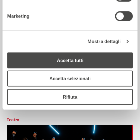
Marketing
Mostra dettagli
Accetta tutti
Accetta selezionati
Come vorrei non morire
2022 – 2023
Cartellone
Produzione
Rifiuta
Teatro