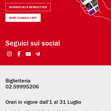
ISCRIVITI ALLA NEWSLETTER
NEW! SCARICA L'APP
Seguici sui social
Biglietteria
Informazioni
02.59995206
utili
Orari in vigore dall’1 al 31 Luglio