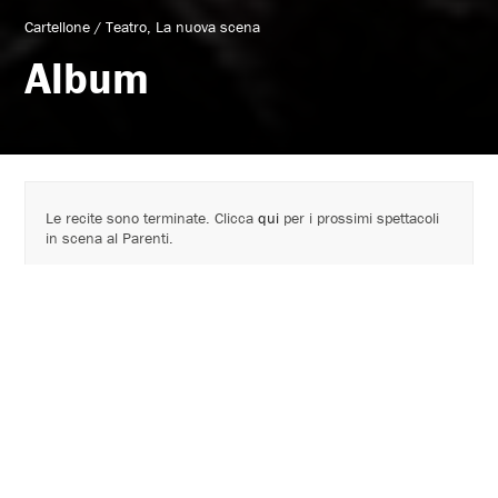
Cartellone
/
Teatro
La nuova scena
Album
Le recite sono terminate. Clicca
qui
per i prossimi spettacoli
in scena al Parenti.
Cartellone 2023 - 2024
a cura di
Kepler-452
(Nicola Borghesi e Enrico Baraldi)
in scena
Nicola Borghesi
con la collaborazione di Riccardo Tabilio
ideazione tecnica Andrea Bovaia