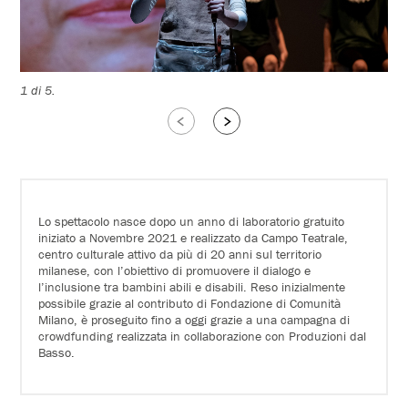
1 di 5.
2 d
Slide
Slide
successive
precedenti
Lo spettacolo nasce dopo un anno di laboratorio gratuito
iniziato a Novembre 2021 e realizzato da Campo Teatrale,
centro culturale attivo da più di 20 anni sul territorio
milanese, con l’obiettivo di promuovere il dialogo e
l’inclusione tra bambini abili e disabili. Reso inizialmente
possibile grazie al contributo di Fondazione di Comunità
Milano, è proseguito fino a oggi grazie a una campagna di
crowdfunding realizzata in collaborazione con Produzioni dal
Basso.