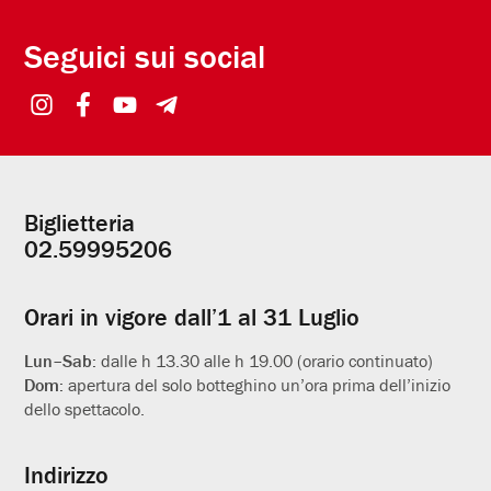
Seguici sui social
Biglietteria
Informazioni
02.59995206
utili
Orari in vigore dall’1 al 31 Luglio
Lun–Sab:
dalle h 13.30 alle h 19.00 (orario continuato)
Dom:
apertura del solo botteghino un’ora prima dell’inizio
dello spettacolo.
Indirizzo