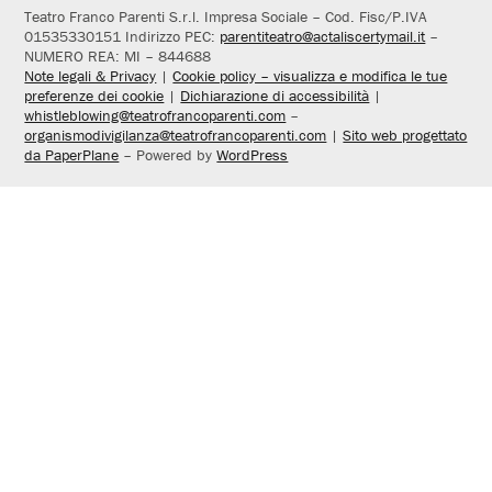
Teatro Franco Parenti S.r.l. Impresa Sociale – Cod. Fisc/P.IVA
01535330151 Indirizzo PEC:
parentiteatro@actaliscertymail.it
–
NUMERO REA: MI – 844688
Note legali & Privacy
|
Cookie policy – visualizza e modifica le tue
preferenze dei cookie
|
Dichiarazione di accessibilità
|
whistleblowing@teatrofrancoparenti.com
–
organismodivigilanza@teatrofrancoparenti.com
|
Sito web progettato
da PaperPlane
– Powered by
WordPress