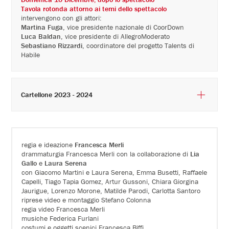
Tavola rotonda attorno ai temi dello spettacolo
intervengono con gli attori:
Martina Fuga
, vice presidente nazionale di CoorDown
Luca Baldan
, vice presidente di AllegroModerato
Sebastiano Rizzardi
, coordinatore del progetto Talents di
Habile
Cartellone 2023 - 2024
regia e ideazione
Francesca Merli
drammaturgia Francesca Merli con la collaborazione di
Lia
Gallo
e
Laura Serena
con Giacomo Martini e Laura Serena, Emma Busetti, Raffaele
Capelli, Tiago Tapia Gomez, Artur Gussoni, Chiara Giorgina
Jaurigue, Lorenzo Morone, Matilde Parodi, Carlotta Santoro
riprese video e montaggio Stefano Colonna
regia video Francesca Merli
musiche Federica Furlani
costumi e oggetti scenici Francesca Biffi