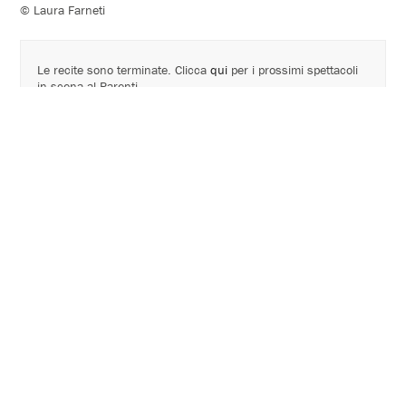
© Laura Farneti
Le recite sono terminate. Clicca
qui
per i prossimi spettacoli
in scena al Parenti.
Cartellone 2023 - 2024
progetto ideato e scritto da
Niccolò Fettarappa
regia Niccolò Fettarappa e Lorenzo Guerrieri
con
Niccolò Fettarappa
e
Lorenzo Guerrieri
contributo intellettuale di Christian Raimo
produzione SARDEGNA TEATRO – AGIDI
con il sostegno di Armunia Teatro, Spazio Zut, Circuito Claps,
Officine della cultura
Rassegna
La nuova scena
a cura di Natalia Di Iorio