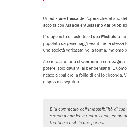
Un’
edizione fresca
dell’opera che, al suo deb
accolta con
grande entusiasmo dal pubblico,
Protagonista è l’eclettico
Luca Micheletti
: u
popolato da personaggi vestiti nella stessa fo
una società variegata nella forma, ma omolo
Accanto a lui una
straordinaria compagnia
.
potere, solo davanti ai benpensanti. L’uomo fol
riesce a cogliere la follia di chi lo circonda.
disposta a seguirlo.
È la commedia dell’impossibilità di es
dramma comico e umanissimo, commovente 
terribile e risibile che genera.