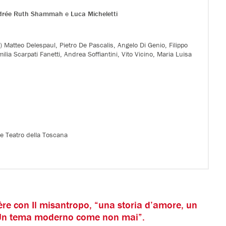
drée Ruth Shammah
e
Luca Micheletti
) Matteo Delespaul, Pietro De Pascalis, Angelo Di Genio, Filippo
lia Scarpati Fanetti, Andrea Soffiantini, Vito Vicino, Maria Luisa
e Teatro della Toscana
re con Il misantropo, “una storia d’amore, un
 Un tema moderno come non mai”.