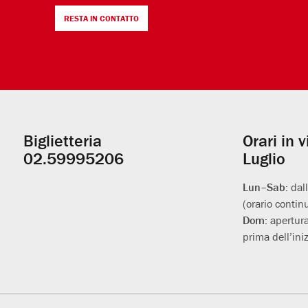
RESTA IN CONTATTO
Biglietteria
Orari in 
Informazioni
02.59995206
Luglio
utili
Lun–Sab:
dal
(orario contin
Dom:
apertura
prima dell’iniz