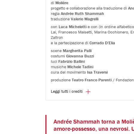
di
Molière
progetto e collaborazione alla traduzione di
An
regia
Andrée Ruth Shammah
traduzione
Valerio Magrelli
con
Luca Micheletti
e con (in ordine alfabetico
Lai, Francesco Maisetti, Marina Occhionero, Emi
Zaltron
e la partecipazione di
Corrado D’Elia
scene
Margherita Palli
costumi
Giovanna Buzzi
luci
Fabrizio Ballini
musiche
Michele Tadini
cura del movimento
Isa Traversi
produzione
Teatro Franco Parenti
/ Fondazion
Leggi tutti i crediti
Andrée Shammah torna a Moliè
amore-possesso, una nevrosi.