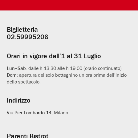
Biglietteria
Informazioni
02.59995206
utili
Orari in vigore dall’1 al 31 Luglio
Lun–Sab:
dalle h 13.30 alle h 19.00 (orario continuato)
Dom:
apertura del solo botteghino un’ora prima dell’inizio
dello spettacolo.
Indirizzo
Via Pier Lombardo 14
, Milano
Parenti Bistrot