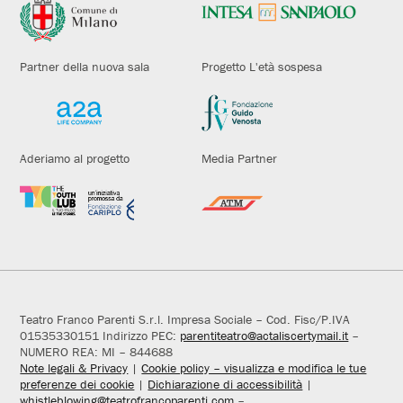
Partner della nuova sala
Progetto L'età sospesa
Aderiamo al progetto
Media Partner
Teatro Franco Parenti S.r.l. Impresa Sociale – Cod. Fisc/P.IVA
01535330151 Indirizzo PEC:
parentiteatro@actaliscertymail.it
–
NUMERO REA: MI – 844688
Note legali & Privacy
|
Cookie policy – visualizza e modifica le tue
preferenze dei cookie
|
Dichiarazione di accessibilità
|
whistleblowing@teatrofrancoparenti.com
–