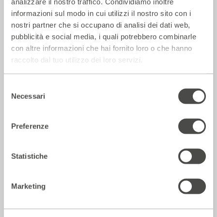
analizzare il nostro traffico. Condividiamo inoltre
informazioni sul modo in cui utilizzi il nostro sito con i
nostri partner che si occupano di analisi dei dati web,
pubblicità e social media, i quali potrebbero combinarle
La Repubblica – In scena gli eroi di
con altre informazioni che hai fornito loro o che hanno
strada secondo Raffaele Viviani
raccolto dal tuo utilizzo dei loro servizi.
14 Luglio 2026
Selezione
Necessari
del
Rassegna Stampa
consenso
Preferenze
Statistiche
Marketing