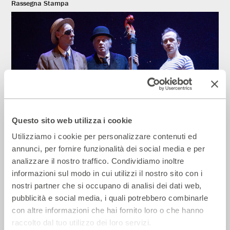
Rassegna Stampa
Questo sito web utilizza i cookie
Utilizziamo i cookie per personalizzare contenuti ed
La Repubblica – In scena gli eroi di
annunci, per fornire funzionalità dei social media e per
strada secondo Raffaele Viviani
analizzare il nostro traffico. Condividiamo inoltre
14 Luglio 2026
informazioni sul modo in cui utilizzi il nostro sito con i
nostri partner che si occupano di analisi dei dati web,
pubblicità e social media, i quali potrebbero combinarle
Rassegna Stampa
con altre informazioni che hai fornito loro o che hanno
raccolto dal tuo utilizzo dei loro servizi.