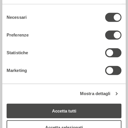
Selezione
Necessari
del
consenso
Preferenze
Statistiche
Corriere della sera – Io, tra Ferragni e
Frassica
Marketing
12 Luglio 2026
Mostra dettagli
Rassegna Stampa
Accetta tutti
Accetta selezionati