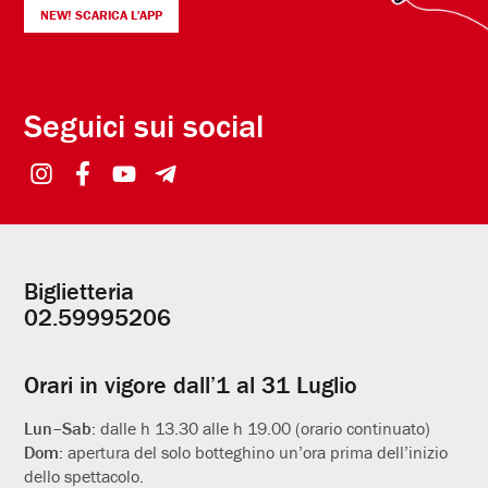
NEW! SCARICA L'APP
Seguici sui social
Biglietteria
Informazioni
02.59995206
utili
Orari in vigore dall’1 al 31 Luglio
Lun–Sab:
dalle h 13.30 alle h 19.00 (orario continuato)
Dom:
apertura del solo botteghino un’ora prima dell’inizio
dello spettacolo.