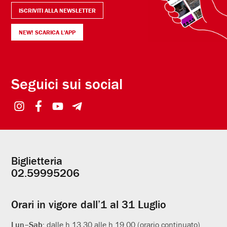
ISCRIVITI ALLA NEWSLETTER
NEW! SCARICA L'APP
Seguici sui social
Biglietteria
Informazioni
02.59995206
utili
Orari in vigore dall’1 al 31 Luglio
Lun–Sab:
dalle h 13.30 alle h 19.00 (orario continuato)