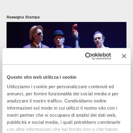
Rassegna Stampa
Questo sito web utilizza i cookie
Utilizziamo i cookie per personalizzare contenuti ed
annunci, per fornire funzionalità dei social media e per
La Repubblica – In scena gli eroi di
analizzare il nostro traffico. Condividiamo inoltre
strada secondo Raffaele Viviani
informazioni sul modo in cui utilizzi il nostro sito con i
14 Luglio 2026
nostri partner che si occupano di analisi dei dati web,
pubblicità e social media, i quali potrebbero combinarle
con altre informazioni che hai fornito loro o che hanno
Rassegna Stampa