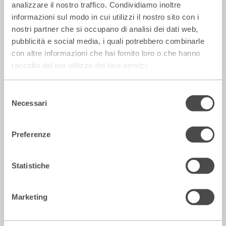
analizzare il nostro traffico. Condividiamo inoltre
informazioni sul modo in cui utilizzi il nostro sito con i
nostri partner che si occupano di analisi dei dati web,
pubblicità e social media, i quali potrebbero combinarle
con altre informazioni che hai fornito loro o che hanno
La Repubblica – In scena gli eroi di
raccolto dal tuo utilizzo dei loro servizi.
strada secondo Raffaele Viviani
14 Luglio 2026
Selezione
Necessari
del
consenso
Rassegna Stampa
Preferenze
Statistiche
Marketing