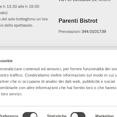
le h 13.30 alle h 19.00
uato)
 del solo botteghino un’ora
Parenti Bistrot
io dello spettacolo.
Prenotazioni
344.0101739
Main Partner
Partner della nuova
Progetto L'età
A
 cookie
sala
sospesa
rsonalizzare contenuti ed annunci, per fornire funzionalità dei soc
ostro traffico. Condividiamo inoltre informazioni sul modo in cui ut
partner che si occupano di analisi dei dati web, pubblicità e social
ombinarle con altre informazioni che hai fornito loro o che hanno
 loro servizi.
5330151 Indirizzo PEC:
parentiteatro@actaliscertymail.it
– NUMERO REA: MI
ferenze dei cookie
|
Dichiarazione di accessibilità
|
whistleblowing@teatrofr
Preferenze
Statistiche
Marketing