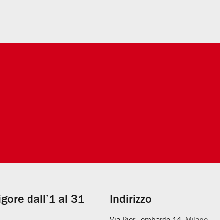
vigore dall’1 al 31
Indirizzo
Via Pier Lombardo 14
, Milano