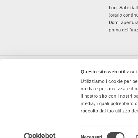
Lun–Sab:
dal
(orario contin
Dom:
apertura
prima dell’iniz
Con il contributo di
Con il sostegno di
Teatro Convenzionato
Questo sito web utilizza i
Utilizziamo i cookie per pe
media e per analizzare il n
il nostro sito con i nostri 
media, i quali potrebbero c
raccolto dal tuo utilizzo dei
Teatro Franco Parenti S.r.l. Impresa Sociale – Cod. Fisc/P.IVA 0153
Selezione
Note legali & Privacy
|
Cookie policy – visualizza e modifica le tue pre
Necessari