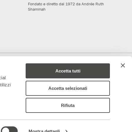
Fondato e diretto dal 1972 da Andrée Ruth
Shammah
deriamo al progetto
Media Partner
Accetta tutti
ial
ilizzi
Accetta selezionati
Rifiuta
 – 844688
ancoparenti.com
–
organismodivigilanza@teatrofrancoparenti.com
|
Mostra dettagli