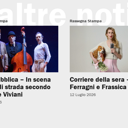
altre not
ampa
Rassegna Stampa
bblica – In scena
Corriere della sera –
 di strada secondo
Ferragni e Frassica
 Viviani
12 Luglio 2026
6