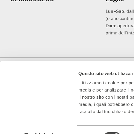
utili
Lun–Sab:
dal
(orario contin
Dom:
apertura
prima dell’iniz
Con il contributo di
Con il sostegno di
Teatro Convenzionato
Questo sito web utilizza i
Utilizziamo i cookie per pe
media e per analizzare il n
il nostro sito con i nostri 
media, i quali potrebbero c
raccolto dal tuo utilizzo dei
Teatro Franco Parenti S.r.l. Impresa Sociale – Cod. Fisc/P.IVA 0153
Selezione