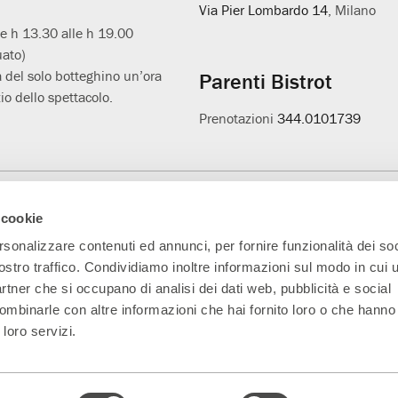
Via Pier Lombardo 14
, Milano
le h 13.30 alle h 19.00
uato)
 del solo botteghino un’ora
Parenti Bistrot
io dello spettacolo.
Prenotazioni
344.0101739
Main Partner
Partner della nuova
Progetto L'età
A
 cookie
sala
sospesa
rsonalizzare contenuti ed annunci, per fornire funzionalità dei soc
ostro traffico. Condividiamo inoltre informazioni sul modo in cui ut
partner che si occupano di analisi dei dati web, pubblicità e social
ombinarle con altre informazioni che hai fornito loro o che hanno
 loro servizi.
5330151 Indirizzo PEC:
parentiteatro@actaliscertymail.it
– NUMERO REA: MI