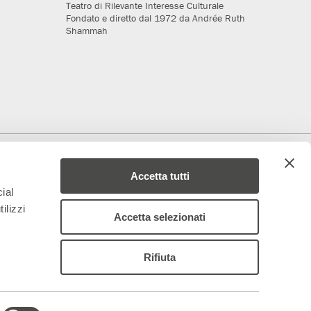
Teatro di Rilevante Interesse Culturale
Fondato e diretto dal 1972 da Andrée Ruth
Shammah
deriamo al progetto
Media Partner
Accetta tutti
ial
ilizzi
Accetta selezionati
Rifiuta
 – 844688