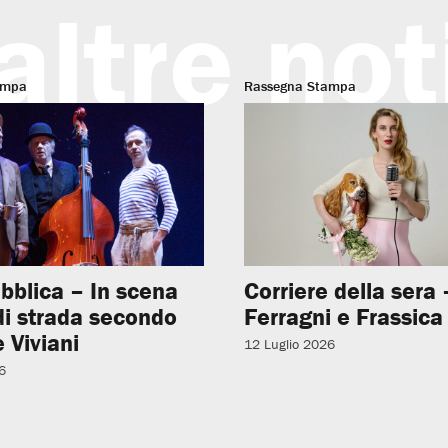
altre not
ampa
Rassegna Stampa
bblica – In scena
Corriere della sera –
 di strada secondo
Ferragni e Frassica
 Viviani
12 Luglio 2026
6