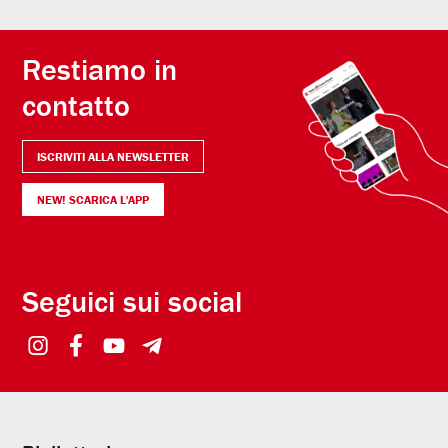
Restiamo in
contatto
ISCRIVITI ALLA NEWSLETTER
NEW! SCARICA L'APP
Seguici sui social