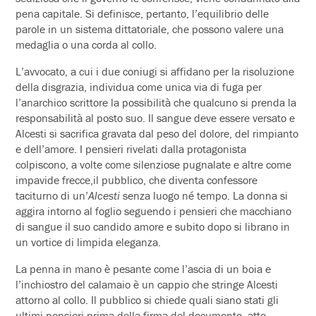
pena capitale. Si definisce, pertanto, l’equilibrio delle
parole in un sistema dittatoriale, che possono valere una
medaglia o una corda al collo.
L’avvocato, a cui i due coniugi si affidano per la risoluzione
della disgrazia, individua come unica via di fuga per
l’anarchico scrittore la possibilità che qualcuno si prenda la
responsabilità al posto suo. Il sangue deve essere versato e
Alcesti si sacrifica gravata dal peso del dolore, del rimpianto
e dell’amore. I pensieri rivelati dalla protagonista
colpiscono, a volte come silenziose pugnalate e altre come
impavide frecce,il pubblico, che diventa confessore
taciturno di un’
Alcesti
senza luogo né tempo. La donna si
aggira intorno al foglio seguendo i pensieri che macchiano
di sangue il suo candido amore e subito dopo si librano in
un vortice di limpida eleganza.
La penna in mano è pesante come l’ascia di un boia e
l’inchiostro del calamaio è un cappio che stringe Alcesti
attorno al collo. Il pubblico si chiede quali siano stati gli
ultimi pensieri prima della firma del documento, atto