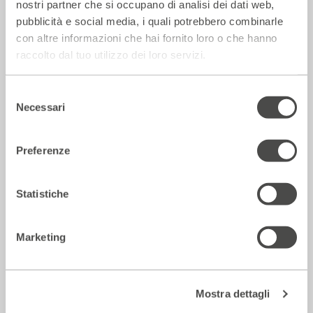
nostri partner che si occupano di analisi dei dati web,
pubblicità e social media, i quali potrebbero combinarle
con altre informazioni che hai fornito loro o che hanno
Il Giornale – Mirandolina intona le note
raccolto dal tuo utilizzo dei loro servizi.
dei cantautori
28 Luglio 2026
Selezione
Necessari
del
consenso
Rassegna Stampa
Preferenze
Statistiche
Marketing
Mostra dettagli