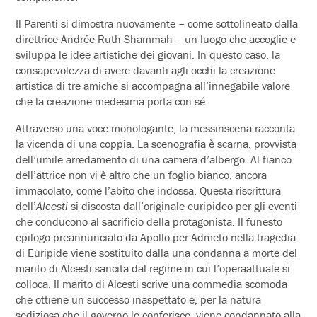
Il Parenti si dimostra nuovamente – come sottolineato dalla
direttrice Andrée Ruth Shammah – un luogo che accoglie e
sviluppa le idee artistiche dei giovani. In questo caso, la
consapevolezza di avere davanti agli occhi la creazione
artistica di tre amiche si accompagna all’innegabile valore
che la creazione medesima porta con sé.
Attraverso una voce monologante, la messinscena racconta
la vicenda di una coppia. La scenografia è scarna, provvista
dell’umile arredamento di una camera d’albergo. Al fianco
dell’attrice non vi è altro che un foglio bianco, ancora
immacolato, come l’abito che indossa. Questa riscrittura
dell’
Alcesti
si discosta dall’originale euripideo per gli eventi
che conducono al sacrificio della protagonista. Il funesto
epilogo preannunciato da Apollo per Admeto nella tragedia
di Euripide viene sostituito dalla una condanna a morte del
marito di Alcesti sancita dal regime in cui l’operaattuale si
colloca. Il marito di Alcesti scrive una commedia scomoda
che ottiene un successo inaspettato e, per la natura
sediziosa che il governo le conferisce, viene condannato alla