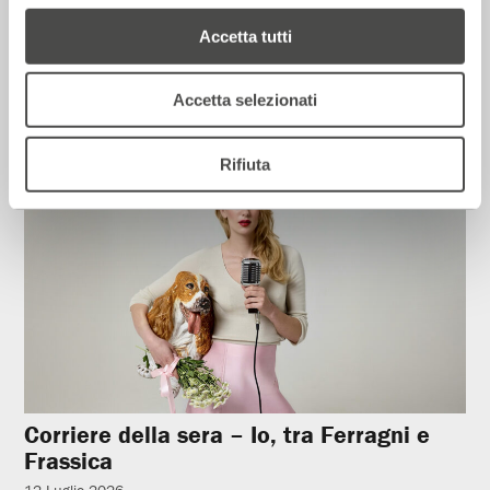
La Repubblica – In scena gli eroi di
strada secondo Raffaele Viviani
Accetta tutti
14 Luglio 2026
Accetta selezionati
Rassegna Stampa
Rifiuta
Corriere della sera – Io, tra Ferragni e
Frassica