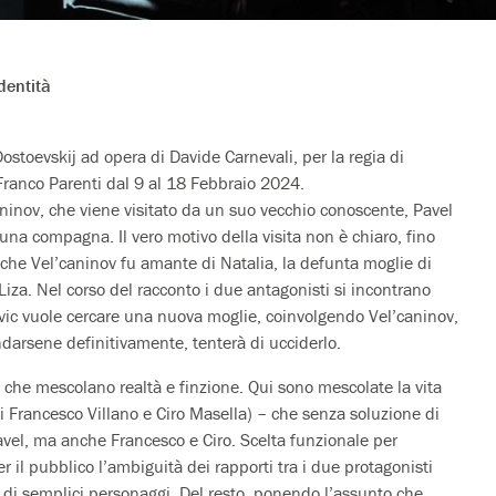
dentità
ostoevskij ad opera di Davide Carnevali, per la regia di
 Franco Parenti dal 9 al 18 Febbraio 2024.
aninov, che viene visitato da un suo vecchio conoscente, Pavel
una compagna. Il vero motivo della visita non è chiaro, fino
io che Vel’caninov fu amante di Natalia, la defunta moglie di
 Liza. Nel corso del racconto i due antagonisti si incontrano
lovic vuole cercare una nuova moglie, coinvolgendo Vel’caninov,
andarsene definitivamente, tenterà di ucciderlo.
e che mescolano realtà e finzione. Qui sono mescolate la vita
oli Francesco Villano e Ciro Masella) – che senza soluzione di
avel, ma anche Francesco e Ciro. Scelta funzionale per
r il pubblico l’ambiguità dei rapporti tra i due protagonisti
 di semplici personaggi. Del resto, ponendo l’assunto che