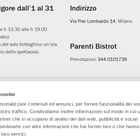
vigore dall’1 al 31
Indirizzo
Via Pier Lombardo 14
, Milano
le h 13.30 alle h 19.00
uato)
 del solo botteghino un’ora
Parenti Bistrot
io dello spettacolo.
Prenotazioni
344.0101739
Main Partner
Partner della nuova
Progetto L'età
A
 cookie
sala
sospesa
rsonalizzare contenuti ed annunci, per fornire funzionalità dei soc
ostro traffico. Condividiamo inoltre informazioni sul modo in cui ut
partner che si occupano di analisi dei dati web, pubblicità e social
ombinarle con altre informazioni che hai fornito loro o che hanno
 loro servizi.