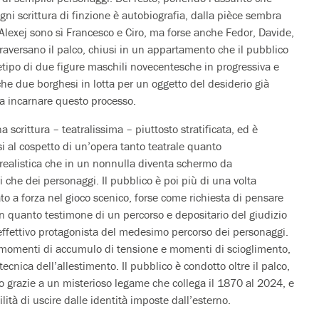
ogni scrittura di finzione è autobiografia, dalla pièce sembra
Alexej sono sì Francesco e Ciro, ma forse anche Fedor, Davide,
raversano il palco, chiusi in un appartamento che il pubblico
hetipo di due figure maschili novecentesche in progressiva e
he due borghesi in lotta per un oggetto del desiderio già
 a incarnare questo processo.
a scrittura – teatralissima – piuttosto stratificata, ed è
rsi al cospetto di un’opera tanto teatrale quanto
realistica che in un nonnulla diventa schermo da
i che dei personaggi. Il pubblico è poi più di una volta
o a forza nel gioco scenico, forse come richiesta di pensare
 in quanto testimone di un percorso e depositario del giudizio
 effettivo protagonista del medesimo percorso dei personaggi.
in momenti di accumulo di tensione e momenti di scioglimento,
cnica dell’allestimento. Il pubblico è condotto oltre il palco,
co grazie a un misterioso legame che collega il 1870 al 2024, e
lità di uscire dalle identità imposte dall’esterno.