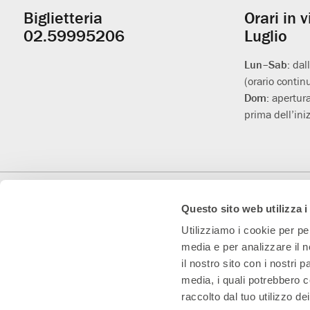
Biglietteria
Orari in 
Informazioni
02.59995206
Luglio
utili
Lun–Sab:
dal
(orario contin
Dom:
apertura
prima dell’iniz
Con il contributo di
Con il sostegno di
Teatro Convenzionato
Questo sito web utilizza i
Utilizziamo i cookie per pe
media e per analizzare il n
il nostro sito con i nostri 
media, i quali potrebbero c
raccolto dal tuo utilizzo dei