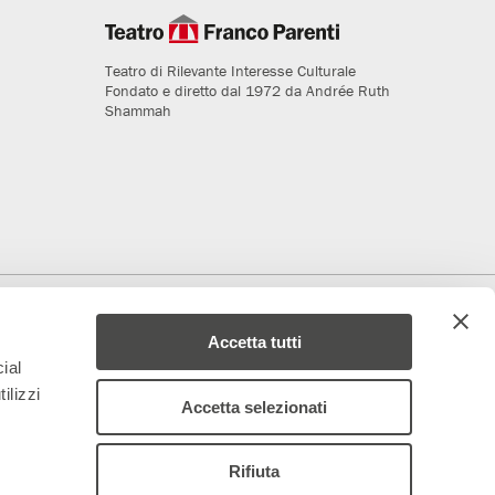
Teatro di Rilevante Interesse Culturale
Fondato e diretto dal 1972 da Andrée Ruth
Shammah
deriamo al progetto
Media Partner
Accetta tutti
ial
ilizzi
Accetta selezionati
Rifiuta