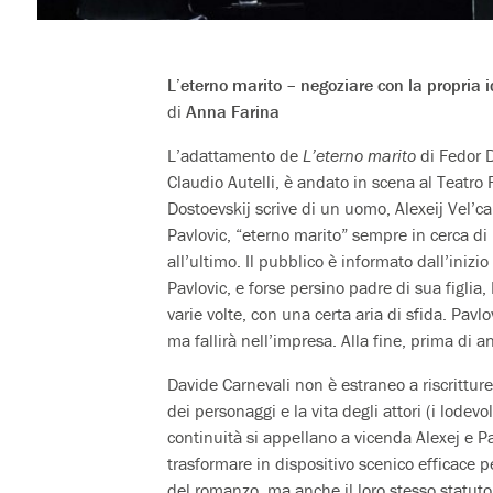
L’eterno marito – negoziare con la propria i
di
Anna Farina
L’adattamento de
L’eterno marito
di Fedor D
Claudio Autelli, è andato in scena al Teatro
Dostoevskij scrive di un uomo, Alexeij Vel’c
Pavlovic, “eterno marito” sempre in cerca di 
all’ultimo. Il pubblico è informato dall’iniz
Pavlovic, e forse persino padre di sua figlia,
varie volte, con una certa aria di sfida. Pav
ma fallirà nell’impresa. Alla fine, prima di 
Davide Carnevali non è estraneo a riscrittur
dei personaggi e la vita degli attori (i lodev
continuità si appellano a vicenda Alexej e P
trasformare in dispositivo scenico efficace pe
del romanzo, ma anche il loro stesso statuto