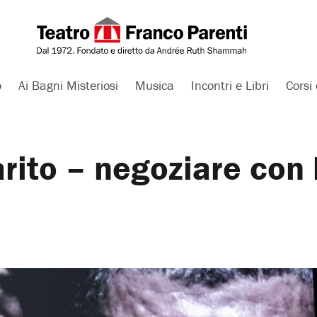
o
Ai Bagni Misteriosi
Musica
Incontri e Libri
Corsi 
arito – negoziare con 