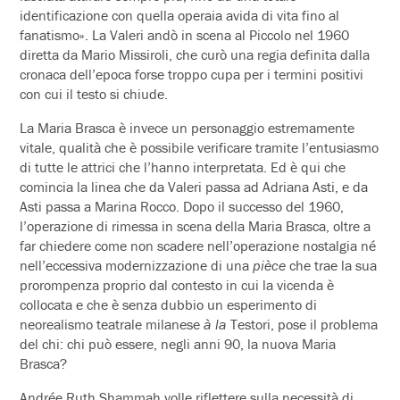
identificazione con quella operaia avida di vita fino al
fanatismo». La Valeri andò in scena al Piccolo nel 1960
diretta da Mario Missiroli, che curò una regia definita dalla
cronaca dell’epoca forse troppo cupa per i termini positivi
con cui il testo si chiude.
La Maria Brasca è invece un personaggio estremamente
vitale, qualità che è possibile verificare tramite l’entusiasmo
di tutte le attrici che l’hanno interpretata. Ed è qui che
comincia la linea che da Valeri passa ad Adriana Asti, e da
Asti passa a Marina Rocco. Dopo il successo del 1960,
l’operazione di rimessa in scena della Maria Brasca, oltre a
far chiedere come non scadere nell’operazione nostalgia né
nell’eccessiva modernizzazione di una
pièce
che trae la sua
prorompenza proprio dal contesto in cui la vicenda è
collocata e che è senza dubbio un esperimento di
neorealismo teatrale milanese
à la
Testori, pose il problema
del chi: chi può essere, negli anni 90, la nuova Maria
Brasca?
Andrée Ruth Shammah volle riflettere sulla necessità di