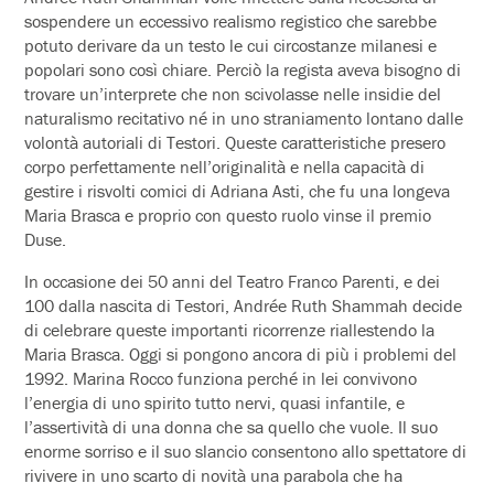
sospendere un eccessivo realismo registico che sarebbe
potuto derivare da un testo le cui circostanze milanesi e
popolari sono così chiare. Perciò la regista aveva bisogno di
trovare un’interprete che non scivolasse nelle insidie del
naturalismo recitativo né in uno straniamento lontano dalle
volontà autoriali di Testori. Queste caratteristiche presero
corpo perfettamente nell’originalità e nella capacità di
gestire i risvolti comici di Adriana Asti, che fu una longeva
Maria Brasca e proprio con questo ruolo vinse il premio
Duse.
In occasione dei 50 anni del Teatro Franco Parenti, e dei
100 dalla nascita di Testori, Andrée Ruth Shammah decide
di celebrare queste importanti ricorrenze riallestendo la
Maria Brasca. Oggi si pongono ancora di più i problemi del
1992. Marina Rocco funziona perché in lei convivono
l’energia di uno spirito tutto nervi, quasi infantile, e
l’assertività di una donna che sa quello che vuole. Il suo
enorme sorriso e il suo slancio consentono allo spettatore di
rivivere in uno scarto di novità una parabola che ha