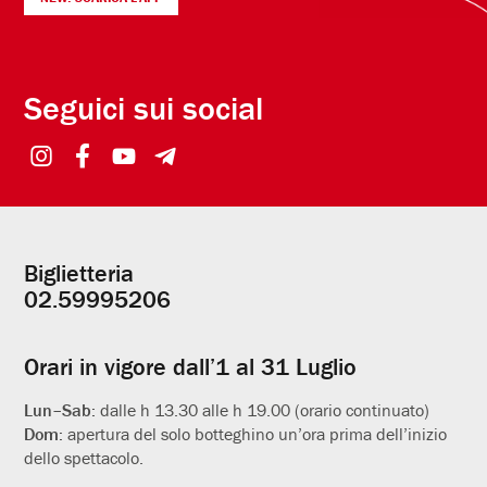
Seguici sui social
Biglietteria
Informazioni
02.59995206
utili
Orari in vigore dall’1 al 31 Luglio
Lun–Sab:
dalle h 13.30 alle h 19.00 (orario continuato)
Dom:
apertura del solo botteghino un’ora prima dell’inizio
dello spettacolo.