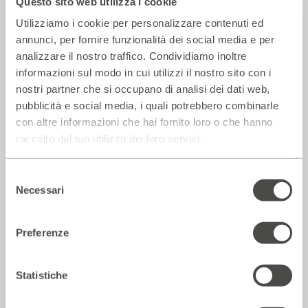
Questo sito web utilizza i cookie
Utilizziamo i cookie per personalizzare contenuti ed
annunci, per fornire funzionalità dei social media e per
analizzare il nostro traffico. Condividiamo inoltre
informazioni sul modo in cui utilizzi il nostro sito con i
nostri partner che si occupano di analisi dei dati web,
pubblicità e social media, i quali potrebbero combinarle
con altre informazioni che hai fornito loro o che hanno
raccolto dal tuo utilizzo dei loro servizi.
La Repubblica – In scena gli eroi di
Selezione
strada secondo Raffaele Viviani
Necessari
del
consenso
14 Luglio 2026
Preferenze
Rassegna Stampa
Statistiche