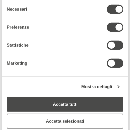
Selezione
Necessari
del
consenso
Io e Caterina
Preferenze
domenica 27 Ottobre h 20:30
Approfondisci
Statistiche
Marketing
Mostra dettagli
Accetta tutti
Accetta selezionati