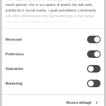
nostri partner che si occupano di analisi dei dati web,
La Repubblica – In scena gli eroi di
pubblicità e social media, i quali potrebbero combinarle
strada secondo Raffaele Viviani
con altre informazioni che hai fornito loro o che hanno
14 Luglio 2026
raccolto dal tuo utilizzo dei loro servizi.
Selezione
Rassegna Stampa
Necessari
del
consenso
Preferenze
Statistiche
Marketing
Corriere della sera – Io, tra Ferragni e
Mostra dettagli
Frassica