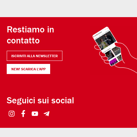
Restiamo in
contatto
ISCRIVITI ALLA NEWSLETTER
NEW! SCARICA L'APP
Seguici sui social