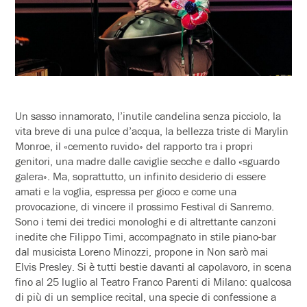
Un sasso innamorato, l’inutile candelina senza picciolo, la
vita breve di una pulce d’acqua, la bellezza triste di Marylin
Monroe, il «cemento ruvido» del rapporto tra i propri
genitori, una madre dalle caviglie secche e dallo «sguardo
galera». Ma, soprattutto, un infinito desiderio di essere
amati e la voglia, espressa per gioco e come una
provocazione, di vincere il prossimo Festival di Sanremo.
Sono i temi dei tredici monologhi e di altrettante canzoni
inedite che Filippo Timi, accompagnato in stile piano-bar
dal musicista Loreno Minozzi, propone in Non sarò mai
Elvis Presley. Si è tutti bestie davanti al capolavoro, in scena
fino al 25 luglio al Teatro Franco Parenti di Milano: qualcosa
di più di un semplice recital, una specie di confessione a