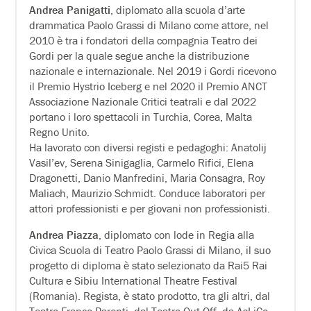
Andrea Panigatti
, diplomato alla scuola d’arte
drammatica Paolo Grassi di Milano come attore, nel
2010 è tra i fondatori della compagnia Teatro dei
Gordi per la quale segue anche la distribuzione
nazionale e internazionale. Nel 2019 i Gordi ricevono
il Premio Hystrio Iceberg e nel 2020 il Premio ANCT
Associazione Nazionale Critici teatrali e dal 2022
portano i loro spettacoli in Turchia, Corea, Malta
Regno Unito.
Ha lavorato con diversi registi e pedagoghi: Anatolij
Vasil’ev, Serena Sinigaglia, Carmelo Rifici, Elena
Dragonetti, Danio Manfredini, Maria Consagra, Roy
Maliach, Maurizio Schmidt. Conduce laboratori per
attori professionisti e per giovani non professionisti.
Andrea Piazza
, diplomato con lode in Regia alla
Civica Scuola di Teatro Paolo Grassi di Milano, il suo
progetto di diploma è stato selezionato da Rai5 Rai
Cultura e Sibiu International Theatre Festival
(Romania). Regista, è stato prodotto, tra gli altri, dal
Teatro Franco Parenti, dal Teatro Out Off, da AsLiCo