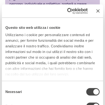
percorso, individuale e collettivo, porterà a creare
insieme una nuova drammaturgia condivisa e uno
spettacolo finale site-specific, in cui le parole e i corpi
prenderanno vita dialogando direttamente con lo
spazio.
Questo sito web utilizza i cookie
calendario
Utilizziamo i cookie per personalizzare contenuti ed
– Ottobre 6, 13, 20, 27
annunci, per fornire funzionalità dei social media e per
– Novembre 3, 17, 24
analizzare il nostro traffico. Condividiamo inoltre
– Dicembre 1, 15, 22
informazioni sul modo in cui utilizzi il nostro sito con i
– Gennaio 12, 19, 26
nostri partner che si occupano di analisi dei dati web,
– Febbraio 2, 9, 16, 23
pubblicità e social media, i quali potrebbero combinarle
– Marzo 2, 9, domenica 7, 16, 23
con altre informazioni che hai fornito loro o che hanno
– Aprile 6, 20, 27
– Maggio 4, 11, 18, sabato 22 giornata intensiva,
raccolto dal tuo utilizzo dei loro servizi.
martedì 25 spettacolo
Selezione
Necessari
del
IL MERCOLEDÌ
consenso
dalle 20.00 alle 22.30