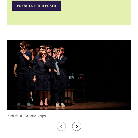
PRENOTA IL TUO POSTO
1 di 5.
© Studio Lops
2 d
Slide
Slide
successive