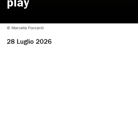
play
Date:
28
Luglio
© Marcella Foccardi
2026
28 Luglio 2026
Lo spettacolo è terminato per questa stagione. Visita la
pagina
Cartellone
per vedere cosa è in scena al Parenti.
Sala
Info - Biglietti