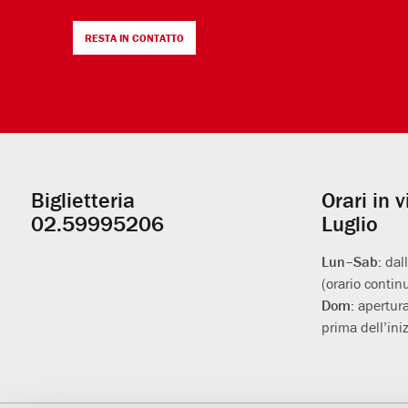
RESTA IN CONTATTO
Biglietteria
Orari in 
Informazioni
02.59995206
Luglio
utili
Lun–Sab:
dal
(orario contin
Dom:
apertura
prima dell’iniz