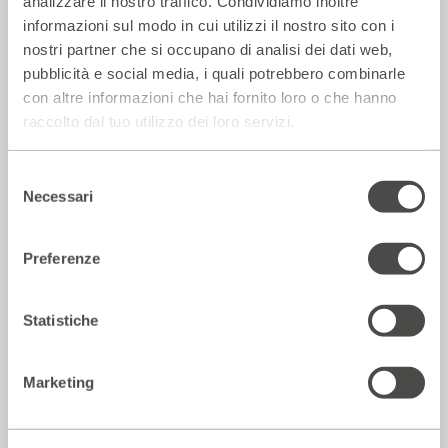
analizzare il nostro traffico. Condividiamo inoltre
informazioni sul modo in cui utilizzi il nostro sito con i
nostri partner che si occupano di analisi dei dati web,
pubblicità e social media, i quali potrebbero combinarle
La Repubblica – In scena gli eroi di
con altre informazioni che hai fornito loro o che hanno
strada secondo Raffaele Viviani
raccolto dal tuo utilizzo dei loro servizi.
14 Luglio 2026
Selezione
Necessari
del
Rassegna Stampa
consenso
Preferenze
Statistiche
Marketing