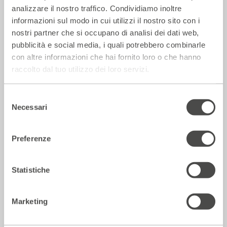
analizzare il nostro traffico. Condividiamo inoltre
informazioni sul modo in cui utilizzi il nostro sito con i
nostri partner che si occupano di analisi dei dati web,
pubblicità e social media, i quali potrebbero combinarle
con altre informazioni che hai fornito loro o che hanno
La Repubblica – In scena gli eroi di
raccolto dal tuo utilizzo dei loro servizi.
strada secondo Raffaele Viviani
14 Luglio 2026
Selezione
Necessari
del
consenso
Rassegna Stampa
Preferenze
Statistiche
Marketing