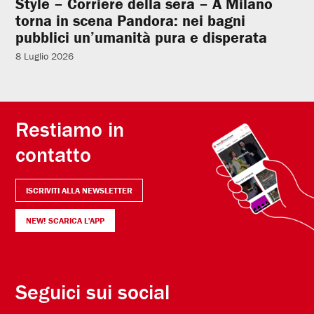
Style – Corriere della sera – A Milano
torna in scena Pandora: nei bagni
pubblici un’umanità pura e disperata
8 Luglio 2026
Restiamo in
contatto
ISCRIVITI ALLA NEWSLETTER
NEW! SCARICA L'APP
Seguici sui social