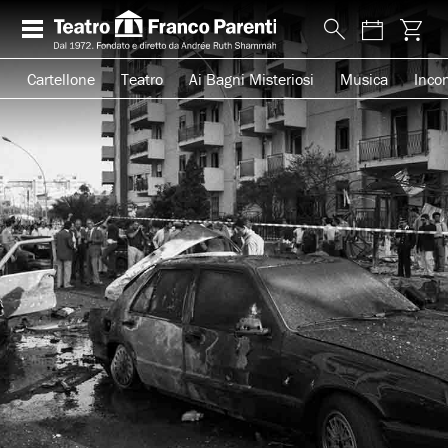
Cartellone
Teatro
Ai Bagni Misteriosi
Musica
Incon