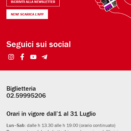
ISCRIVITI ALLA NEWSLETTER
NEW! SCARICA L'APP
Seguici sui social
Biglietteria
Informazioni
02.59995206
utili
Orari in vigore dall’1 al 31 Luglio
Lun–Sab:
dalle h 13.30 alle h 19.00 (orario continuato)