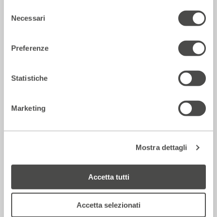
Verso Sankara
Selezione
2017 - 2018
Cartellone
Necessari
del
consenso
Preferenze
Teatro
Statistiche
Marketing
Mostra dettagli
Ricchi di cosa? Poveri di cosa?
Accetta tutti
2017 - 2018
Cartellone
Accetta selezionati