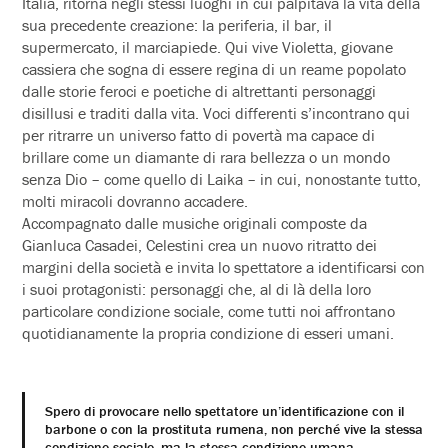
Italia, ritorna negli stessi luoghi in cui palpitava la vita della
sua precedente creazione: la periferia, il bar, il
supermercato, il marciapiede. Qui vive Violetta, giovane
cassiera che sogna di essere regina di un reame popolato
dalle storie feroci e poetiche di altrettanti personaggi
disillusi e traditi dalla vita. Voci differenti s’incontrano qui
per ritrarre un universo fatto di povertà ma capace di
brillare come un diamante di rara bellezza o un mondo
senza Dio – come quello di Laika – in cui, nonostante tutto,
molti miracoli dovranno accadere.
Accompagnato dalle musiche originali composte da
Gianluca Casadei, Celestini crea un nuovo ritratto dei
margini della società e invita lo spettatore a identificarsi con
i suoi protagonisti: personaggi che, al di là della loro
particolare condizione sociale, come tutti noi affrontano
quotidianamente la propria condizione di esseri umani.
Spero di provocare nello spettatore un’identificazione con il
barbone o con la prostituta rumena, non perché vive la stessa
condizione sociale, ma la stessa condizione umana.